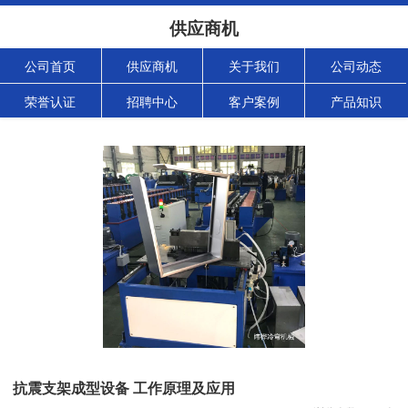
供应商机
公司首页
供应商机
关于我们
公司动态
荣誉认证
招聘中心
客户案例
产品知识
抗震支架成型设备 工作原理及应用