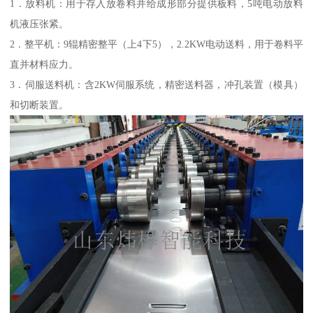
1．放料机：用于存入放卷料并给成形部分提供板料，5吨电动放料
机液压张紧。
2．整平机：9辊精密整平（上4下5），2.2KW电动送料，用于卷料平
直并材料应力。
3．伺服送料机：含2KW伺服系统，精密送料器，冲孔装置（模具）
和切断装置。