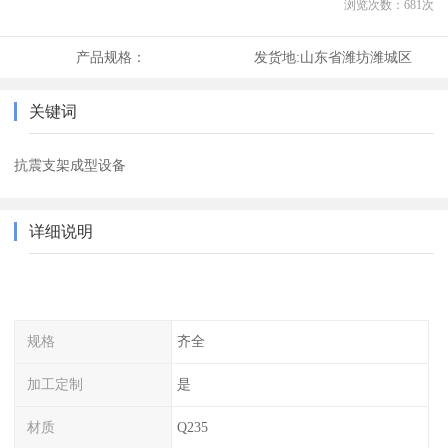
浏览次数：
681
次
产品规格：
发货地:
山东省潍坊潍城区
关键词
抗震支架成型设备
详细说明
规格
齐全
加工定制
是
材质
Q235