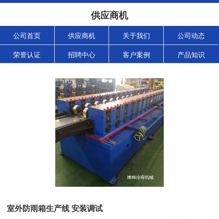
供应商机
公司首页
供应商机
关于我们
公司动态
荣誉认证
招聘中心
客户案例
产品知识
室外防雨箱生产线 安装调试