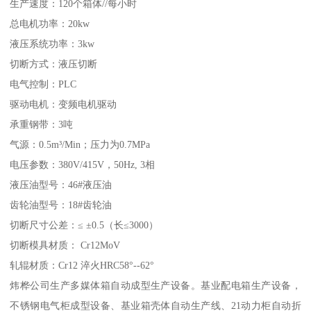
生产速度：120个箱体//每小时
总电机功率：20kw
液压系统功率：3kw
切断方式：液压切断
电气控制：PLC
驱动电机：变频电机驱动
承重钢带：3吨
气源：0.5m³/Min；压力为0.7MPa
电压参数：380V/415V，50Hz, 3相
液压油型号：46#液压油
齿轮油型号：18#齿轮油
切断尺寸公差：≤ ±0.5（长≤3000）
切断模具材质： Cr12MoV
轧辊材质：Cr12 淬火HRC58°--62°
炜桦公司生产多媒体箱自动成型生产设备。基业配电箱生产设备，
不锈钢电气柜成型设备、基业箱壳体自动生产线、21动力柜自动折