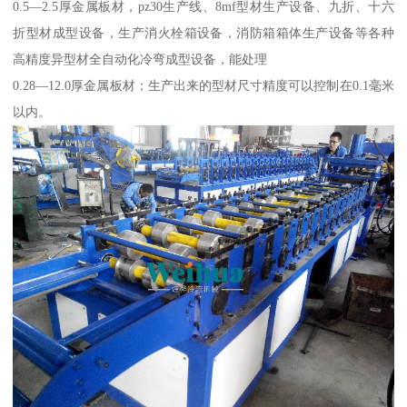
0.5—2.5厚金属板材，pz30生产线、8mf型材生产设备、九折、十六
折型材成型设备，生产消火栓箱设备，消防箱箱体生产设备等各种
高精度异型材全自动化冷弯成型设备，能处理
0.28—12.0厚金属板材；生产出来的型材尺寸精度可以控制在0.1毫米
以内。