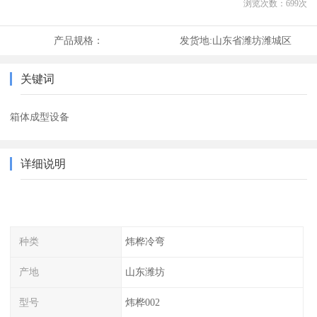
浏览次数：
699
次
产品规格：
发货地:
山东省潍坊潍城区
关键词
箱体成型设备
详细说明
种类
炜桦冷弯
产地
山东潍坊
型号
炜桦002