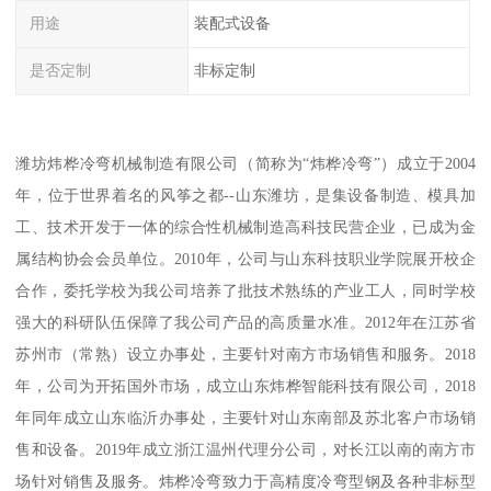
用途
装配式设备
是否定制
非标定制
潍坊炜桦冷弯机械制造有限公司（简称为“炜桦冷弯”）成立于2004
年，位于世界着名的风筝之都--山东潍坊，是集设备制造、模具加
工、技术开发于一体的综合性机械制造高科技民营企业，已成为金
属结构协会会员单位。2010年，公司与山东科技职业学院展开校企
合作，委托学校为我公司培养了批技术熟练的产业工人，同时学校
强大的科研队伍保障了我公司产品的高质量水准。2012年在江苏省
苏州市（常熟）设立办事处，主要针对南方市场销售和服务。2018
年，公司为开拓国外市场，成立山东炜桦智能科技有限公司，2018
年同年成立山东临沂办事处，主要针对山东南部及苏北客户市场销
售和设备。2019年成立浙江温州代理分公司，对长江以南的南方市
场针对销售及服务。炜桦冷弯致力于高精度冷弯型钢及各种非标型