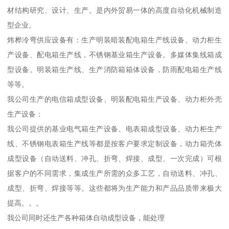
材结构研究、设计、生产。是内外贸易一体的高度自动化机械制造
型企业。
炜桦冷弯供应设备有：生产明装暗装配电箱生产线设备、动力柜生
产设备、配电箱生产线，不锈钢基业箱生产设备。多媒体集线箱成
型设备。明装箱生产线、生产消防箱箱体设备，防雨配电箱生产线
等等。
我公司生产的电信箱成型设备、明装配电箱生产设备、动力柜外壳
生产设备：
我公司提供的基业电气箱生产设备、电表箱成型设备、动力柜生产
线、不锈钢电表箱生产线等都是按客户要求定制设备，动力箱壳体
成型设备（自动送料、冲孔、折弯、焊接、成型、一次完成）可根
据客户的不同需求，集成生产所需的众多工艺，自动送料、冲孔、
成型、折弯、焊接等等。这些都将为生产能力和产品品质带来极大
提高。。。
我公司同时还生产各种箱体自动成型设备，能处理