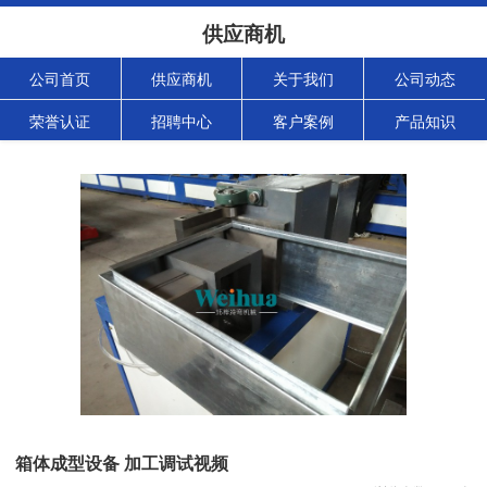
供应商机
公司首页
供应商机
关于我们
公司动态
荣誉认证
招聘中心
客户案例
产品知识
箱体成型设备 加工调试视频