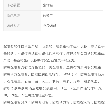
传动装置
齿轮箱
操作系统
触摸屏
切断方式
液压切断
配电箱箱体自动生产线，明装箱、暗装箱壳体生产设备。市场竞争
是酷的，不是你淘汰他们是他们淘汰你，炜桦冷弯全自动配电箱生
产线，基业箱生产设备助你的企业发展一臂之力。
防爆配电箱具有防爆性能的一类配电箱。主要有防爆照明配电箱、
防爆动力配电箱、防爆防腐配电箱等。BXM（D） 防爆配电箱适用
于石化装置、石油平台、化工、制药、煤炭、冶炼、船舶制造、、
纺织等易燃易爆场所走电配线使用。 1区、2区爆炸性气体环境。
20、 21区、22区可燃性粉尘环境。
防爆配电箱分为：防爆照明箱，防爆动力箱，防爆控制箱，防爆控