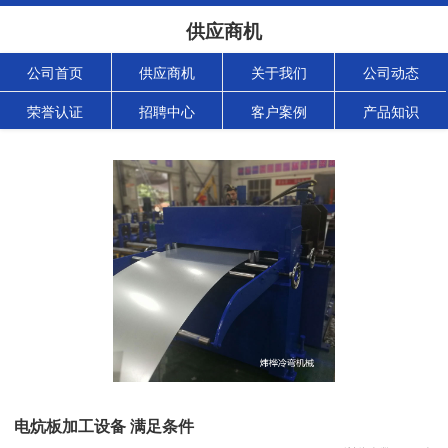
供应商机
公司首页
供应商机
关于我们
公司动态
荣誉认证
招聘中心
客户案例
产品知识
电炕板加工设备 满足条件