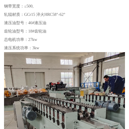
钢带宽度：≤500,
轧辊材质：GCr15 淬火HRC58°-62°
液压油型号：46#液压油
齿轮油型号：18#齿轮油
总电机功率：27kw
液压系统功率：3kw