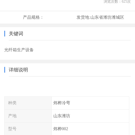
浏览次数：
625
次
产品规格：
发货地:
山东省潍坊潍城区
关键词
光纤箱生产设备
详细说明
种类
炜桦冷弯
产地
山东潍坊
型号
炜桦002