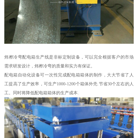
炜桦冷弯配电箱生产线是非标定制设备，可以完全根据客户的市场
需求研发设计，炜桦冷弯的质量和实力有保证。
配电箱自动化设备可一次性完成配电箱箱体的制作，大大节省了人
工提高了生产效率，可生产1000-1200个箱体外壳.节省30个左右的人
工。同时将降低配电箱箱体的生产成本.