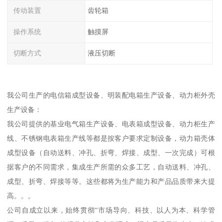
传动装置
齿轮箱
操作系统
触摸屏
切断方式
液压切断
我公司生产的电信箱成型设备、明装配电箱生产设备、动力柜外壳
生产设备：
我公司提供的基业电气箱生产设备、电表箱成型设备、动力柜生产
线、不锈钢电表箱生产线等都是按客户要求定制设备，动力箱壳体
成型设备（自动送料、冲孔、折弯、焊接、成型、一次完成）可根
据客户的不同需求，集成生产所需的众多工艺，自动送料、冲孔、
成型、折弯、焊接等等。这些都将为生产能力和产品品质带来大提
高。。。
公司自成立以来，始终贯彻“市场导向、科技、以人为本、科学管