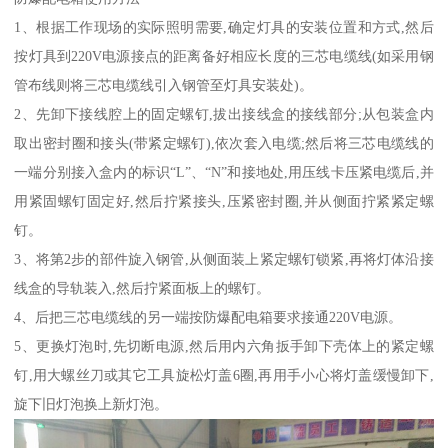
1、根据工作现场的实际照明需要,确定灯具的安装位置和方式,然后
按灯具到220V电源接点的距离备好相应长度的三芯电缆线(如采用钢
管布线则将三芯电缆线引入钢管至灯具安装处)。
2、先卸下接线腔上的固定螺钉,拔出接线盒的接线部分;从包装盒内
取出密封圈和接头(带紧定螺钉),依次套入电缆;然后将三芯电缆线的
一端分别接入盒内的标识“L”、“N”和接地处,用压线卡压紧电缆后,并
用紧固螺钉固定好,然后拧紧接头,压紧密封圈,并从侧面拧紧紧定螺
钉。
3、将第2步的部件旋入钢管,从侧面装上紧定螺钉锁紧,再将灯体沿接
线盒的导轨装入,然后拧紧面板上的螺钉。
4、后把三芯电缆线的另一端按防爆配电箱要求接通220V电源。
5、更换灯泡时,先切断电源,然后用内六角扳手卸下壳体上的紧定螺
钉,用大螺丝刀或其它工具旋松灯盖6圈,再用手小心将灯盖缓慢卸下,
旋下旧灯泡换上新灯泡。