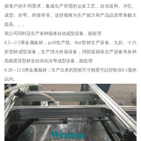
据客户的不同需求，集成生产所需的众多工艺，自动送料、冲孔、
成型、折弯、焊接等等。这些都将为生产能力和产品品质带来极大
提高。。。
我公司同时还生产各种箱体自动成型设备，能处理
0.5—2.5厚金属板材，pz30生产线、8mf型材生产设备、九折、十六
折型材成型设备，生产消火栓箱设备，消防箱箱体生产设备等各种
高精度异型材全自动化冷弯成型设备，能处理
0.28—12.0厚金属板材；生产出来的型材尺寸精度可以控制在0.1毫米
以内。