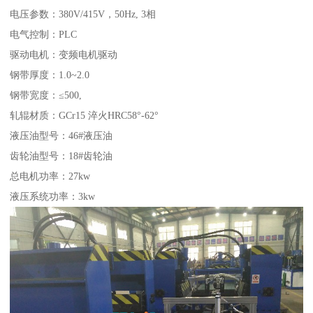
电压参数：380V/415V，50Hz, 3相
电气控制：PLC
驱动电机：变频电机驱动
钢带厚度：1.0~2.0
钢带宽度：≤500,
轧辊材质：GCr15 淬火HRC58°-62°
液压油型号：46#液压油
齿轮油型号：18#齿轮油
总电机功率：27kw
液压系统功率：3kw