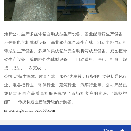
炜桦公司生产多媒体箱自动成型生产设备。基业配电箱生产设备，
不锈钢电气柜成型设备、基业箱壳体自动生产线、21动力柜自动折
弯成型生产设备。多媒体集线箱外壳自动折弯成型设备、威图柜骨
架生产设备、威图柜外壳成型设备、（自动送料、冲孔、折弯、焊
接、成型、一次完成）。
公司以“技术保障、质量可靠、服务”为宗旨，服务的行要包括通风行
业、电器柜行业、环保行业、建筑行业、汽车行业等。公司产品已
凭借过硬的产品质量和服务赢得了市场和客户的青睐。“炜桦智
能”——传统制造业智能升级的护航者。
m.weifangweihua.b2b168.com