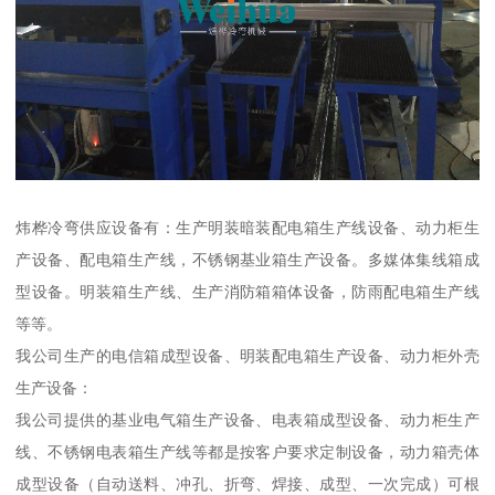
炜桦冷弯供应设备有：生产明装暗装配电箱生产线设备、动力柜生
产设备、配电箱生产线，不锈钢基业箱生产设备。多媒体集线箱成
型设备。明装箱生产线、生产消防箱箱体设备，防雨配电箱生产线
等等。
我公司生产的电信箱成型设备、明装配电箱生产设备、动力柜外壳
生产设备：
我公司提供的基业电气箱生产设备、电表箱成型设备、动力柜生产
线、不锈钢电表箱生产线等都是按客户要求定制设备，动力箱壳体
成型设备（自动送料、冲孔、折弯、焊接、成型、一次完成）可根