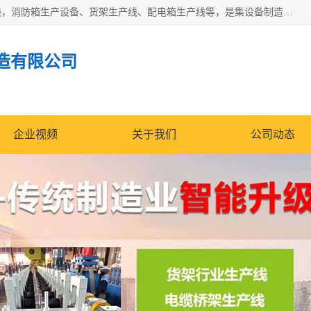
潍坊炜桦冷弯机械制造有限公司一直致力于配电箱自动生产线，消防箱生产设备、货架生产线、配电箱生产线等，是集设备制造、模具加工、技术开发于一体的综合性机械制造高科技民营企业。
造有限公司
企业视频
关于我们
公司动态