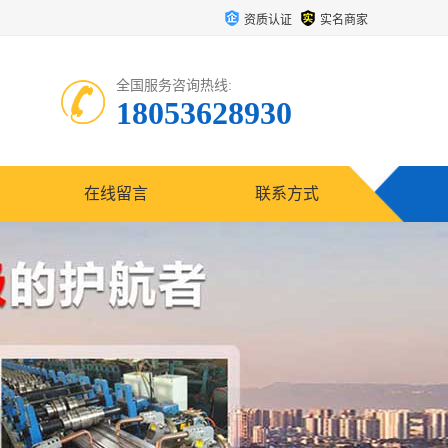
资质认证
实名商家
全国服务咨询热线:
18053628930
在线留言
联系方式