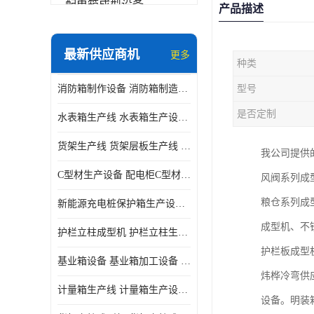
配电箱成型设备
产品描述
其他
最新供应商机
更多
种类
消防箱制作设备 消防箱制造需要哪些设备
型号
是否定制
水表箱生产线 水表箱生产设备 加工水表箱需要的设备
货架生产线 货架层板生产线 货架立柱生产线
我公司提供
C型材生产设备 配电柜C型材成型设备 配电柜型材生产线
风阀系列成
粮仓系列成
新能源充电桩保护箱生产设备 充电保护箱生产线
成型机、不
护栏立柱成型机 护栏立柱生产设备 护栏立柱生产线
护栏板成型
基业箱设备 基业箱加工设备 基业箱制作设备
炜桦冷弯供
计量箱生产线 计量箱生产设备 电网计量箱加工设备
设备。明装