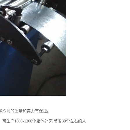
桦冷弯的质量和实力有保证。
1000-1200个箱体外壳.节省30个左右的人