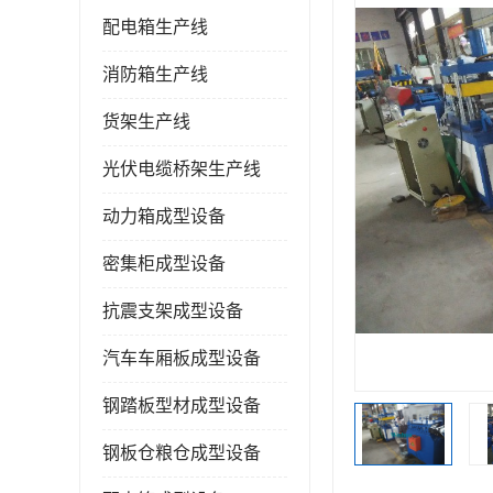
配电箱生产线
消防箱生产线
货架生产线
光伏电缆桥架生产线
动力箱成型设备
密集柜成型设备
抗震支架成型设备
汽车车厢板成型设备
钢踏板型材成型设备
钢板仓粮仓成型设备