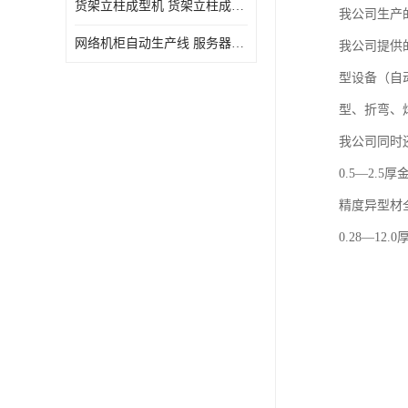
货架立柱成型机 货架立柱成型设备 货架立柱生产设备
我公司生产
网络机柜自动生产线 服务器机柜生产设备 网络机柜制作设备
我公司提供
型设备（自
型、折弯、
我公司同时
0.5—2.
精度异型材
0.28—1