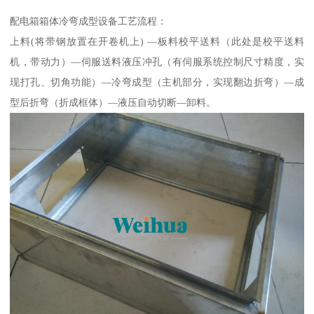
配电箱箱体冷弯成型设备工艺流程：
上料(将带钢放置在开卷机上) —板料校平送料（此处是校平送料
机，带动力）—伺服送料液压冲孔（有伺服系统控制尺寸精度，实
现打孔、切角功能）—冷弯成型（主机部分，实现翻边折弯）—成
型后折弯（折成框体）—液压自动切断—卸料。