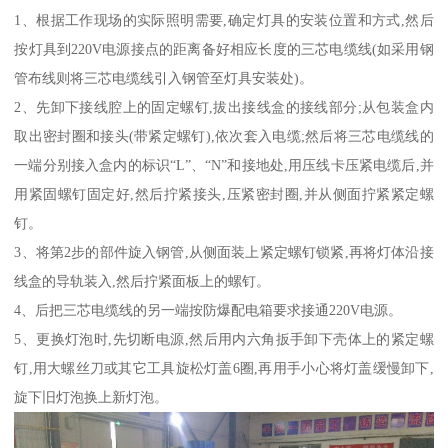
1、根据工作现场的实际照明需要,确定灯具的安装位置和方式,然后
按灯具到220V电源接点的距离备好相应长度的三芯电缆线(如采用钢
管布线则将三芯电缆线引入钢管至灯具安装处)。
2、先卸下接线腔上的固定螺钉,拔出接线盒的接线部分;从包装盒内
取出密封圈和接头(带紧定螺钉),依次套入电缆;然后将三芯电缆线的
一端分别接入盒内的标识“L”、“N”和接地处,用压线卡压紧电缆后,并
用紧固螺钉固定好,然后拧紧接头,压紧密封圈,并从侧面拧紧紧定螺
钉。
3、将第2步的部件旋入钢管,从侧面装上紧定螺钉锁紧,再将灯体沿接
线盒的导轨装入,然后拧紧面板上的螺钉。
4、后把三芯电缆线的另一端按防爆配电箱要求接通220V电源。
5、更换灯泡时,先切断电源,然后用内六角扳手卸下壳体上的紧定螺
钉,用大螺丝刀或其它工具旋松灯盖6圈,再用手小心将灯盖缓慢卸下,
旋下旧灯泡换上新灯泡。