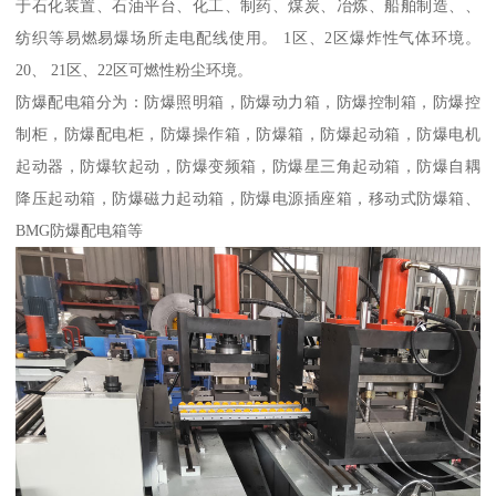
于石化装置、石油平台、化工、制药、煤炭、冶炼、船舶制造、、
纺织等易燃易爆场所走电配线使用。 1区、2区爆炸性气体环境。
20、 21区、22区可燃性粉尘环境。
防爆配电箱分为：防爆照明箱，防爆动力箱，防爆控制箱，防爆控
制柜，防爆配电柜，防爆操作箱，防爆箱，防爆起动箱，防爆电机
起动器，防爆软起动，防爆变频箱，防爆星三角起动箱，防爆自耦
降压起动箱，防爆磁力起动箱，防爆电源插座箱，移动式防爆箱、
BMG防爆配电箱等