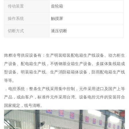
传动装置
齿轮箱
操作系统
触摸屏
切断方式
液压切断
炜桦冷弯供应设备有：生产明装暗装配电箱生产线设备、动力柜生
产设备、配电箱生产线，不锈钢基业箱生产设备。多媒体集线箱成
型设备。明装箱生产线、生产消防箱箱体设备，防雨配电箱生产线
等等。
．电控系统：整条生产线采用集中控制，元件采用进口及国产上等
产品，或由客户，标准件元件采用台湾。设备电控元件的安装符合
国家规定，线号清晰。