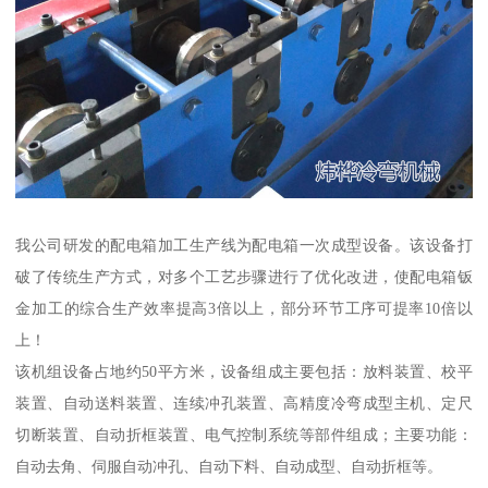
我公司研发的配电箱加工生产线为配电箱一次成型设备。该设备打
破了传统生产方式，对多个工艺步骤进行了优化改进，使配电箱钣
金加工的综合生产效率提高3倍以上，部分环节工序可提率10倍以
上！
该机组设备占地约50平方米，设备组成主要包括：放料装置、校平
装置、自动送料装置、连续冲孔装置、高精度冷弯成型主机、定尺
切断装置、自动折框装置、电气控制系统等部件组成；主要功能：
自动去角、伺服自动冲孔、自动下料、自动成型、自动折框等。