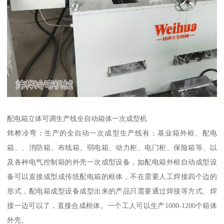
配电箱立体可调生产线全自动箱体一次成型机
炜桦冷弯：生产的全自动一次成型生产线有：基业箱外框、配电
箱、、消防箱、布线箱、弱电箱、动力柜、电门柜、保险箱等、以
及各种电气控制箱的外壳一次成型设备，如配电箱外框自动成型设
备可以直接成型成传统配电箱的框体，不在需要人工焊接四个边的
形式，配电箱成型设备成型出来的产品只需要通过焊接等方式、焊
接一边可以了，直接合成框体。一个工人可以生产1000-1200个箱体
外壳。