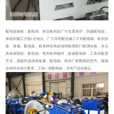
配电箱验收：配电箱、柜交验前由厂方负责保护，防爆配电箱，
落地到施工方指1定地点。厂方应积配合施工方对配电箱、柜的安
装、保修。配电箱、柜各种仪表必须经检测部门检测合格，并出
具检测报告。配电箱、柜内各种辅件，家庭配电箱，工具应配置
齐全，易损件必须有备量。配电箱、柜内厂家配线的型号、规格
必须符合设计要求，工地一级配电箱，并有产品合格证。