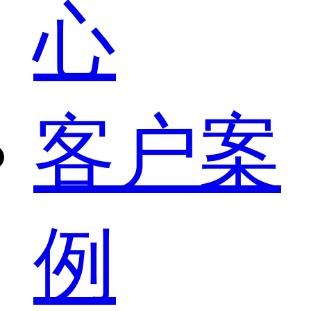
心
客户案
例