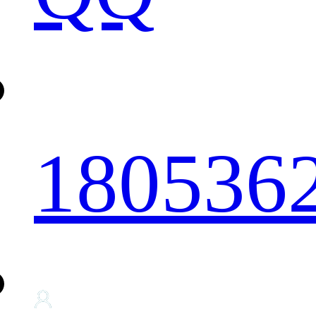
180536