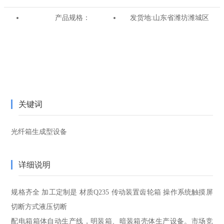
产品规格：
发货地:
山东省潍坊潍城区
关键词
光纤箱生成型设备
详细说明
规格
齐全
加工定制
是
材质
Q235
传动装置
齿轮箱
操作系统
触摸屏
切断方式
液压切断
配电箱箱体自动生产线，明装箱、暗装箱壳体生产设备。市场竞