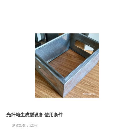
光纤箱生成型设备 使用条件
浏览次数：
526
次