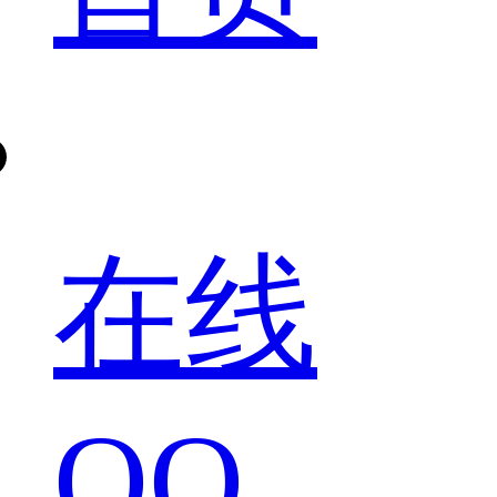
在线
QQ