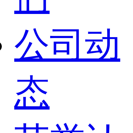
公司动
态