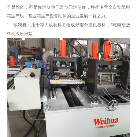
争是酷的，不是你淘汰他们是他们淘汰你，炜桦冷弯全自动配电
箱生产线，基业箱生产设备助你的企业发展一臂之力。
1．放料机：用于存入放卷料并给成形部分提供板料，5吨电动放
料机液压张紧。