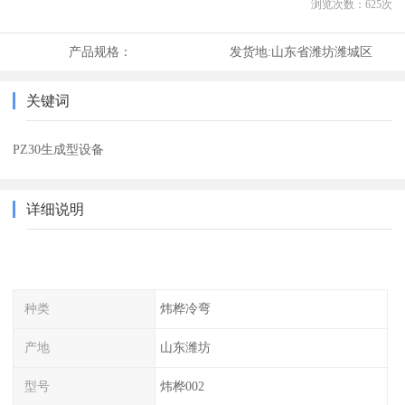
浏览次数：
625
次
产品规格：
发货地:
山东省潍坊潍城区
关键词
PZ30生成型设备
详细说明
种类
炜桦冷弯
产地
山东潍坊
型号
炜桦002