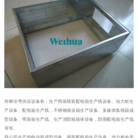
炜桦冷弯供应设备有：生产明装暗装配电箱生产线设备、动力柜生
产设备、配电箱生产线，不锈钢基业箱生产设备。多媒体集线箱成
型设备。明装箱生产线、生产消防箱箱体设备，防雨配电箱生产线
等等。
我公司生产的电信箱成型设备、明装配电箱生产设备、动力柜外壳