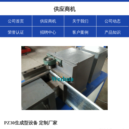
供应商机
公司首页
供应商机
关于我们
公司动态
荣誉认证
招聘中心
客户案例
产品知识
PZ30生成型设备 定制厂家