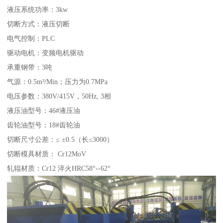
液压系统功率：3kw
切断方式：液压切断
电气控制：PLC
驱动电机：变频电机驱动
承重钢带：3吨
气源：0.5m³/Min；压力为0.7MPa
电压参数：380V/415V，50Hz, 3相
液压油型号：46#液压油
齿轮油型号：18#齿轮油
切断尺寸公差：≤ ±0.5（长≤3000）
切断模具材质： Cr12MoV
轧辊材质：Cr12 淬火HRC58°--62°