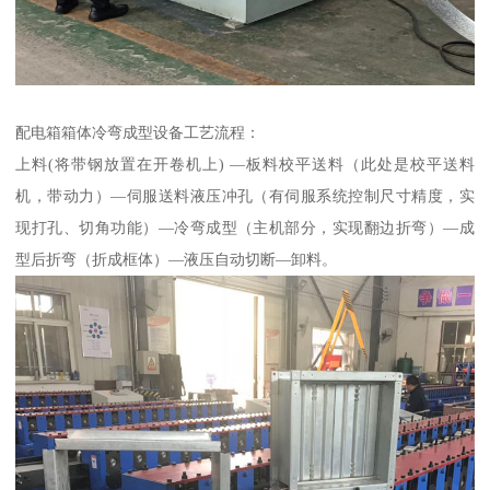
配电箱箱体冷弯成型设备工艺流程：
上料(将带钢放置在开卷机上) —板料校平送料（此处是校平送料
机，带动力）—伺服送料液压冲孔（有伺服系统控制尺寸精度，实
现打孔、切角功能）—冷弯成型（主机部分，实现翻边折弯）—成
型后折弯（折成框体）—液压自动切断—卸料。