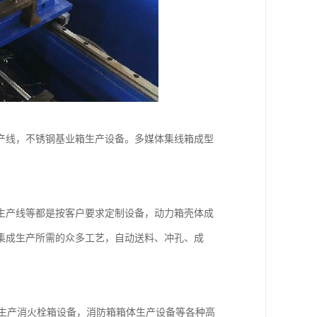
产线，不锈钢基业箱生产设备。多媒体集线箱成型
生产线等都是按客户要求定制设备，动力箱壳体成
集成生产所需的众多工艺，自动送料、冲孔、成
设备，生产消火栓箱设备，消防箱箱体生产设备等各种高