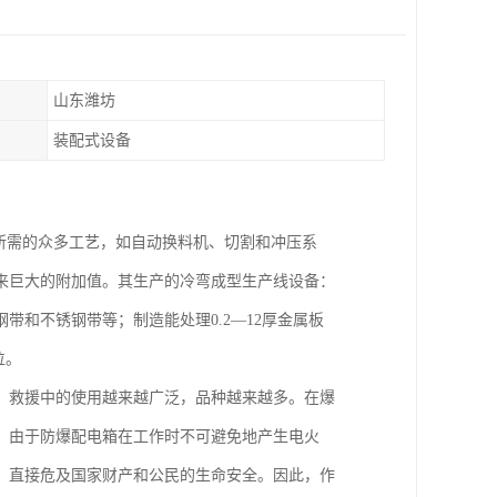
山东潍坊
装配式设备
所需的众多工艺，如自动换料机、切割和冲压系
来巨大的附加值。其生产的冷弯成型生产线设备：
和不锈钢带等；制造能处理0.2—12厚金属板
位。
、救援中的使用越来越广泛，品种越来越多。在爆
。由于防爆配电箱在工作时不可避免地产生电火
，直接危及国家财产和公民的生命安全。因此，作