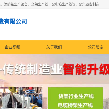
潍坊炜桦冷弯机械制造有限公司一直致力于配电箱自动生产线，消防箱生产设备、货架生产线、配电箱生产线等，是集设备制造、模具加工、技术开发于一体的综合性机械制造高科技民营企业。
造有限公司
企业视频
关于我们
公司动态