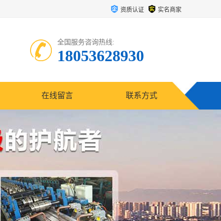
资质认证
实名商家
全国服务咨询热线:
18053628930
在线留言
联系方式