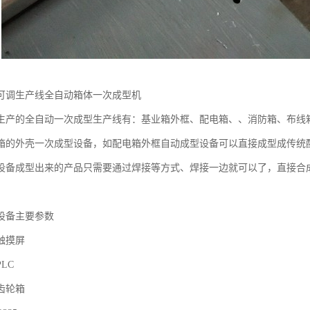
可调生产线全自动箱体一次成型机
生产的全自动一次成型生产线有：基业箱外框、配电箱、、消防箱、布线
箱的外壳一次成型设备，如配电箱外框自动成型设备可以直接成型成传统
设备成型出来的产品只需要通过焊接等方式、焊接一边就可以了，直接合成框体
设备主要参数
触摸屏
LC
齿轮箱