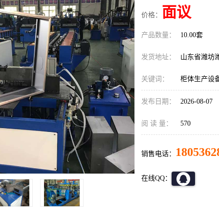
面议
价格：
产品数量：
10.00套
发货地址：
山东省潍坊
关键词：
柜体生产设
发布日期：
2026-08-07
阅 读 量：
570
1805362
销售电话：
在线QQ：