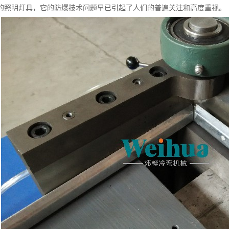
的照明灯具，它的防爆技术问题早已引起了人们的普遍关注和高度重视。