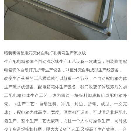
暗装明装配电箱壳体自动打孔折弯生产流水线
生产配电箱箱体全自动流水线生产工艺设备一次成型，明装防雨配
电箱壳体自动打孔折弯生产设备，21柜外壳自动成型生产线设备，
改变生产落后的工艺模式就可以颠覆一个行业！全自动配电箱壳体
生产流水线设备、配电箱箱体生产设备，我们改变了传统落后的加
工配电箱箱体生产工艺，改为四边一块板料加底板组成配电箱外
壳。（生产工艺：自动送料、冲孔、封边、折弯、成型、一次完
成），配电箱壳体高度、宽度、厚度都可调整，可以满足非标配电
箱生产。整个生产工艺无废料，而且一个人即可操作生产，同时减
少了多道焊接和打磨，即大大节省了人工,又提高了生产效率。一台