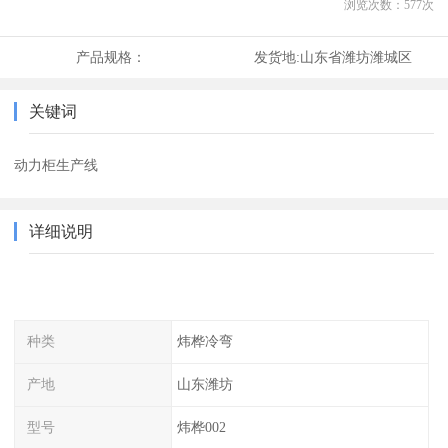
浏览次数：
577
次
产品规格：
发货地:
山东省潍坊潍城区
关键词
动力柜生产线
详细说明
种类
炜桦冷弯
产地
山东潍坊
型号
炜桦002