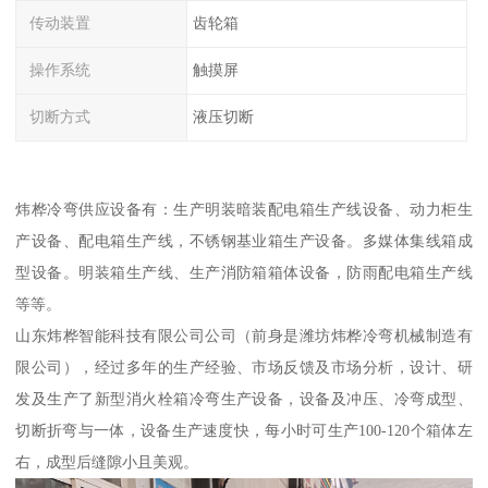
传动装置
齿轮箱
操作系统
触摸屏
切断方式
液压切断
炜桦冷弯供应设备有：生产明装暗装配电箱生产线设备、动力柜生
产设备、配电箱生产线，不锈钢基业箱生产设备。多媒体集线箱成
型设备。明装箱生产线、生产消防箱箱体设备，防雨配电箱生产线
等等。
山东炜桦智能科技有限公司公司（前身是潍坊炜桦冷弯机械制造有
限公司），经过多年的生产经验、市场反馈及市场分析，设计、研
发及生产了新型消火栓箱冷弯生产设备，设备及冲压、冷弯成型、
切断折弯与一体，设备生产速度快，每小时可生产100-120个箱体左
右，成型后缝隙小且美观。