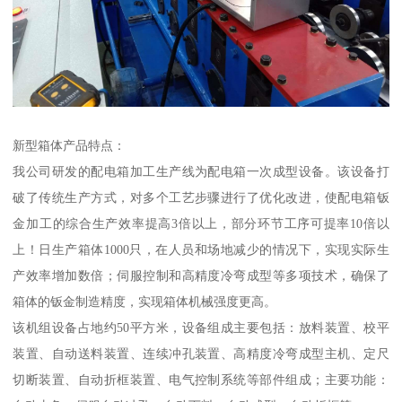
新型箱体产品特点：
我公司研发的配电箱加工生产线为配电箱一次成型设备。该设备打
破了传统生产方式，对多个工艺步骤进行了优化改进，使配电箱钣
金加工的综合生产效率提高3倍以上，部分环节工序可提率10倍以
上！日生产箱体1000只，在人员和场地减少的情况下，实现实际生
产效率增加数倍；伺服控制和高精度冷弯成型等多项技术，确保了
箱体的钣金制造精度，实现箱体机械强度更高。
该机组设备占地约50平方米，设备组成主要包括：放料装置、校平
装置、自动送料装置、连续冲孔装置、高精度冷弯成型主机、定尺
切断装置、自动折框装置、电气控制系统等部件组成；主要功能：