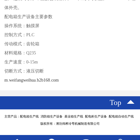
体外壳。
配电箱生产设备主要参数
操作系统：触摸屏
控制方式：PLC
传动模式：齿轮箱
材料规格：Q235
生产速度：0-15m
切断方式：液压切断
m.weifangweihua.b2b168.com
Top
主营产品：配电箱生产线 消防箱生产设备 基业箱生产线 配电柜生产设备 配电箱自动生产线
版权所有：潍坊炜桦冷弯机械制造有限公司