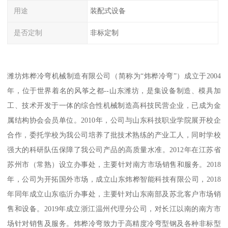
用途
装配式设备
是否定制
非标定制
潍坊炜桦冷弯机械制造有限公司（简称为“炜桦冷弯”）成立于2004
年，位于世界着名的风筝之都--山东潍坊，是集设备制造、模具加
工、技术开发于一体的综合性机械制造高科技民营企业，已成为金
属结构协会会员单位。2010年，公司与山东科技职业学院展开校企
合作，委托学校为我公司培养了批技术熟练的产业工人，同时学校
强大的科研队伍保障了我公司产品的高质量水准。2012年在江苏省
苏州市（常熟）设立办事处，主要针对南方市场销售和服务。2018
年，公司为开拓国外市场，成立山东炜桦智能科技有限公司，2018
年同年成立山东临沂办事处，主要针对山东南部及苏北客户市场销
售和设备。2019年成立浙江温州代理分公司，对长江以南的南方市
场针对销售及服务。炜桦冷弯致力于高精度冷弯型钢及各种非标型