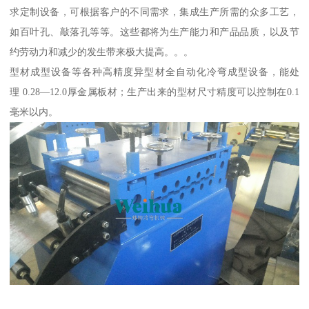
求定制设备，可根据客户的不同需求，集成生产所需的众多工艺，
如百叶孔、敲落孔等等。这些都将为生产能力和产品品质，以及节
约劳动力和减少的发生带来极大提高。。。
型材成型设备等各种高精度异型材全自动化冷弯成型设备，能处
理 0.28—12.0厚金属板材；生产出来的型材尺寸精度可以控制在0.1
毫米以内。