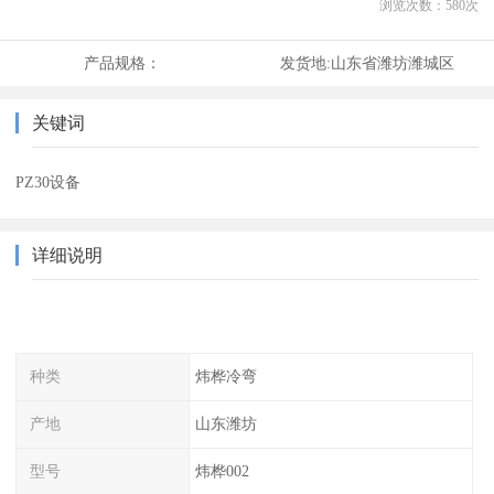
浏览次数：
580
次
产品规格：
发货地:
山东省潍坊潍城区
关键词
PZ30设备
详细说明
种类
炜桦冷弯
产地
山东潍坊
型号
炜桦002