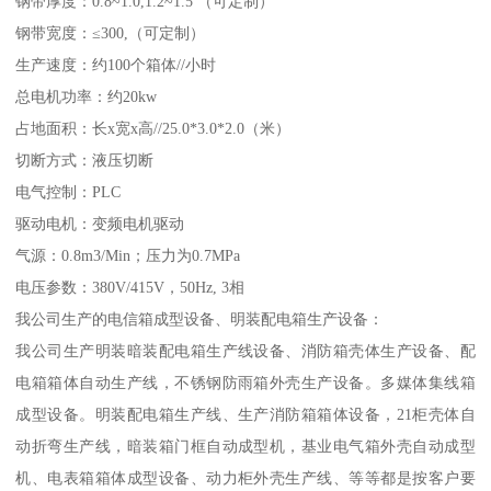
钢带厚度：0.8~1.0,1.2~1.5 （可定制）
钢带宽度：≤300,（可定制）
生产速度：约100个箱体//小时
总电机功率：约20kw
占地面积：长x宽x高//25.0*3.0*2.0（米）
切断方式：液压切断
电气控制：PLC
驱动电机：变频电机驱动
气源：0.8m3/Min；压力为0.7MPa
电压参数：380V/415V，50Hz, 3相
我公司生产的电信箱成型设备、明装配电箱生产设备：
我公司生产明装暗装配电箱生产线设备、消防箱壳体生产设备、配
电箱箱体自动生产线，不锈钢防雨箱外壳生产设备。多媒体集线箱
成型设备。明装配电箱生产线、生产消防箱箱体设备，21柜壳体自
动折弯生产线，暗装箱门框自动成型机，基业电气箱外壳自动成型
机、电表箱箱体成型设备、动力柜外壳生产线、等等都是按客户要