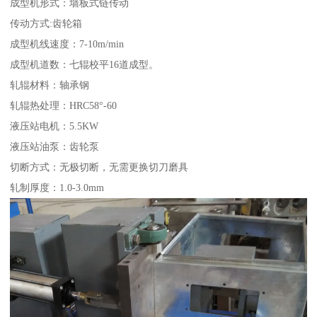
成型机形式：墙板式链传动
传动方式:齿轮箱
成型机线速度：7-10m/min
成型机道数：七辊校平16道成型。
轧辊材料：轴承钢
轧辊热处理：HRC58°-60
液压站电机：5.5KW
液压站油泵：齿轮泵
切断方式：无极切断，无需更换切刀磨具
轧制厚度：1.0-3.0mm