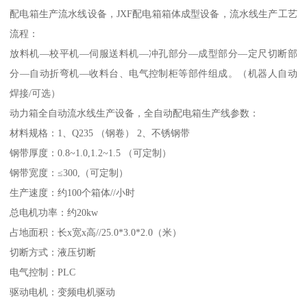
配电箱生产流水线设备，JXF配电箱箱体成型设备，流水线生产工艺
流程：
放料机—校平机—伺服送料机—冲孔部分—成型部分—定尺切断部
分—自动折弯机—收料台、电气控制柜等部件组成。（机器人自动
焊接/可选）
动力箱全自动流水线生产设备，全自动配电箱生产线参数：
材料规格：1、Q235 （钢卷） 2、不锈钢带
钢带厚度：0.8~1.0,1.2~1.5 （可定制）
钢带宽度：≤300,（可定制）
生产速度：约100个箱体//小时
总电机功率：约20kw
占地面积：长x宽x高//25.0*3.0*2.0（米）
切断方式：液压切断
电气控制：PLC
驱动电机：变频电机驱动