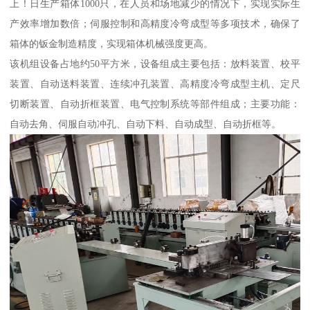
上！日生产箱体1000只，在人员和场地减少的情况下，实现实际生
产效率增加数倍；伺服控制和高精度冷弯成型等多项技术，确保了
箱体的钣金制造精度，实现箱体机械强度更高。
该机组设备占地约50平方米，设备组成主要包括：放料装置、校平
装置、自动送料装置、连续冲孔装置、高精度冷弯成型主机、定尺
切断装置、自动折框装置、电气控制系统等部件组成；主要功能：
自动去角、伺服自动冲孔、自动下料、自动成型、自动折框等。