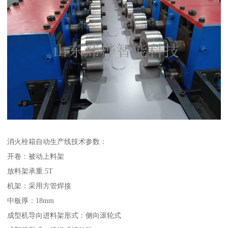
消火栓箱自动生产线技术参数：
开卷：被动上料架
放料架承重:5T
机架：采用方管焊接
中板厚：18mm
成型机导向进料架形式：侧向滚轮式