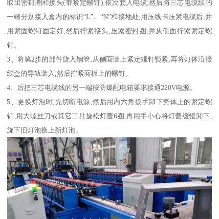
取出密封圈和接头(带紧定螺钉),依次套入电缆;然后将三芯电缆线的
一端分别接入盒内的标识“L”、“N”和接地处,用压线卡压紧电缆后,并
用紧固螺钉固定好,然后拧紧接头,压紧密封圈,并从侧面拧紧紧定螺
钉。
3、将第2步的部件旋入钢管,从侧面装上紧定螺钉锁紧,再将灯体沿接
线盒的导轨装入,然后拧紧面板上的螺钉。
4、后把三芯电缆线的另一端按防爆配电箱要求接通220V电源。
5、更换灯泡时,先切断电源,然后用内六角扳手卸下壳体上的紧定螺
钉,用大螺丝刀或其它工具旋松灯盖6圈,再用手小心将灯盖缓慢卸下,
旋下旧灯泡换上新灯泡。