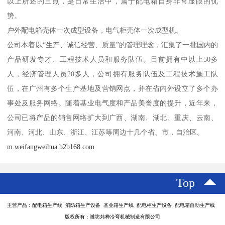
以上所述的三点，是日常生活中，属于配电箱自身非常显眼的优
势。
户外配电箱壳体一次成型设备，电气柜壳体一次成型机。
公司本着以“生产、诚信经营、质量”的管理理念，汇集了一批国内的
产品研发专才、工程技术人员和服务队伍。目前拥有中以上50多
人，经济管理人员20多人，公司拥有服务队伍及工程技术施工队
伍，在广州有多个生产基地及营销网点，并在省内外设立了多个办
事处及服务网络。随着基业电气度和产品美誉度的提升，近年来，
公司已将产品的销售网络扩大到广西、湖南、湖北、重庆、云南、
河南、河北、山东、浙江、江苏等周边十几个省、市，自治区。
m.weifangweihua.b2b168.com
Top
主营产品：配电箱生产线 消防箱生产设备 基业箱生产线 配电柜生产设备 配电箱自动生产线
版权所有：潍坊炜桦冷弯机械制造有限公司