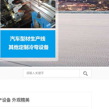
产设备 外观精美