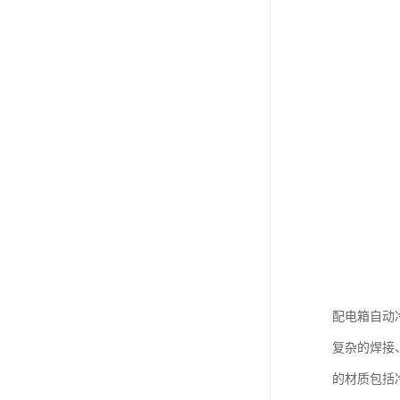
配电箱自动
复杂的焊接
的材质包括