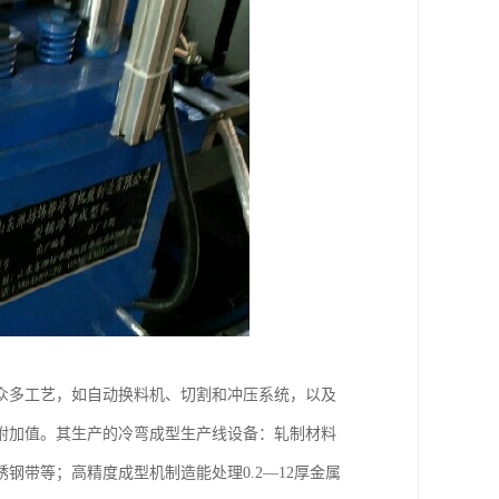
众多工艺，如自动换料机、切割和冲压系统，以及
附加值。其生产的冷弯成型生产线设备：轧制材料
带等；高精度成型机制造能处理0.2—12厚金属