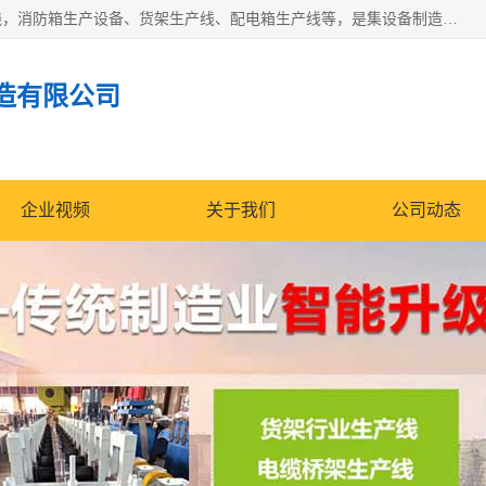
潍坊炜桦冷弯机械制造有限公司一直致力于配电箱自动生产线，消防箱生产设备、货架生产线、配电箱生产线等，是集设备制造、模具加工、技术开发于一体的综合性机械制造高科技民营企业。
造有限公司
企业视频
关于我们
公司动态