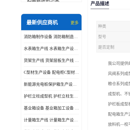
配电箱成型设备
产品描述
其他
最新供应商机
更多
种类
消防箱制作设备 消防箱制造需要哪些设备
型号
是否定制
水表箱生产线 水表箱生产设备 加工水表箱需要的设备
货架生产线 货架层板生产线 货架立柱生产线
我公司提供
C型材生产设备 配电柜C型材成型设备 配电柜型材生产线
风阀系列成
粮仓系列成
新能源充电桩保护箱生产设备 充电保护箱生产线
成型机、不
护栏立柱成型机 护栏立柱生产设备 护栏立柱生产线
护栏板成型
基业箱设备 基业箱加工设备 基业箱制作设备
配电箱生产
计量箱生产线 计量箱生产设备 电网计量箱加工设备
放料机—校