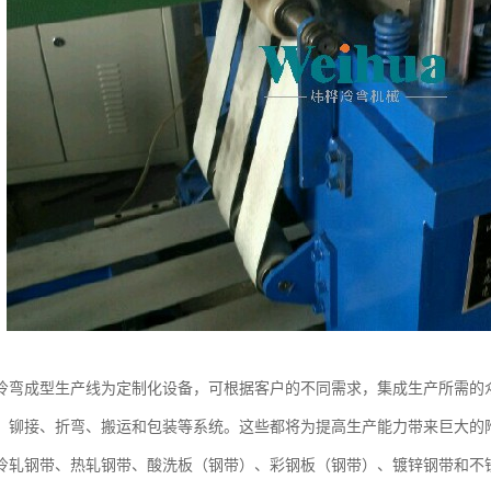
冷弯成型生产线为定制化设备，可根据客户的不同需求，集成生产所需的
、铆接、折弯、搬运和包装等系统。这些都将为提高生产能力带来巨大的
冷轧钢带、热轧钢带、酸洗板（钢带）、彩钢板（钢带）、镀锌钢带和不锈钢