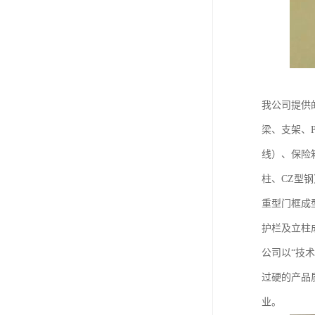
我公司提供
梁、支架、
线）、保险
柱、CZ型
重型门框成
护栏及立柱
公司以“技
过硬的产品
业。