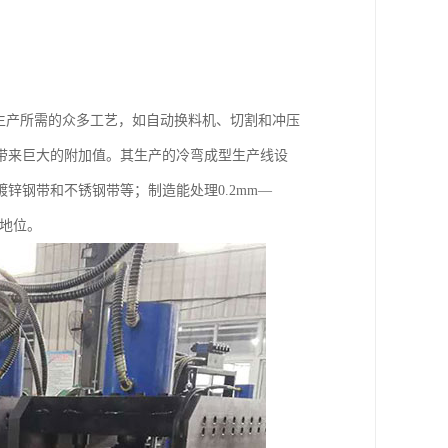
生产所需的众多工艺，如自动换料机、切割和冲压
带来巨大的附加值。其生产的冷弯成型生产线设
锌钢带和不锈钢带等；制造能处理0.2mm—
有地位。