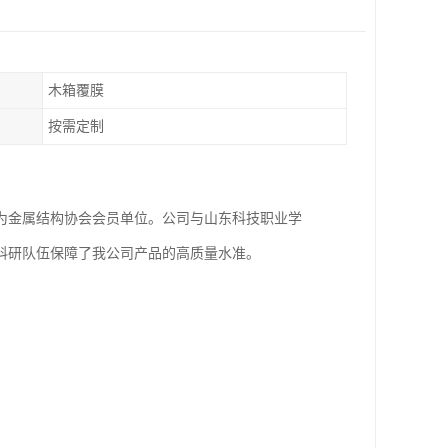
木箱覆膜
按需定制
为金属结构协会会员单位。公司与山东科技职业学
科研队伍保障了我公司产品的高质量水准。