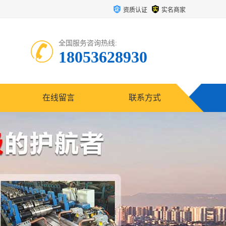
资质认证
实名商家
全国服务咨询热线:
18053628930
在线留言
联系方式