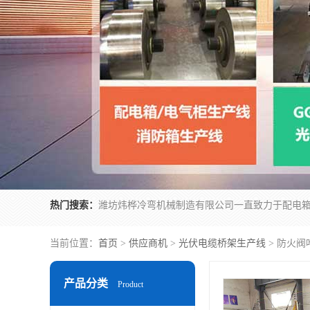
热门搜索：
当前位置：
首页
>
供应商机
>
光伏电缆桥架生产线
> 防火阀
产品分类
Product