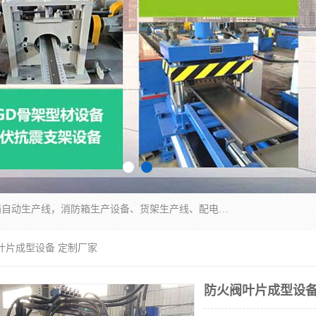
潍坊炜桦冷弯机械制造有限公司一直致力于配电箱自动生产线，消防箱生产设备、货架生产线、配电箱生产线等，是集设备制造、模具加工、技术开发于一体的综合性机械制造高科技民营企业。
叶片成型设备 定制厂家
防火阀叶片成型设备