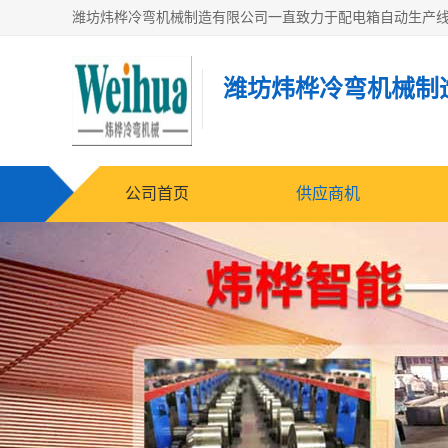
潍坊炜桦冷弯机械制
公司首页
供应商机