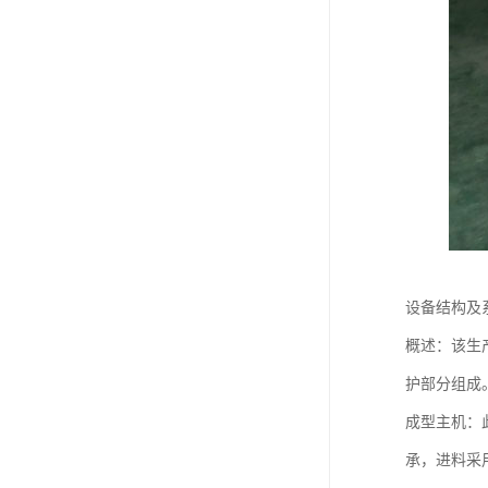
设备结构及
概述：该生
护部分组成
成型主机：此
承，进料采