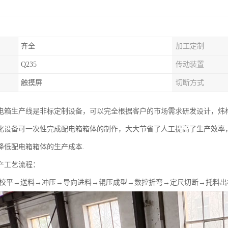
齐全
加工定制
Q235
传动装置
触摸屏
切断方式
电箱生产线是非标定制设备，可以完全根据客户的市场需求研发设计，炜
设备可一次性完成配电箱箱体的制作，大大节省了人工提高了生产效率，可生产
降低配电箱箱体的生产成本.
产工艺流程：
 校平→送料→冲压→导向进料→辊压成型→数控折弯→定尺切断→托料出