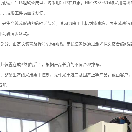
（轧辘）：16组辊轮成型，均采用Gr12模具钢，HRC达58~60o均采用精
寸，成形工件表面无划伤。
分：是生产线成形动力的输送部分，其动力由主电机到减速箱，再由减速箱
下轧辘同步转动。
弯部分：由定长装置及折弯机构组成。定长装置是通过激光探头结合编码器
：此装置在成型机的后面，根据产品长度的不同合理排布。
统：整条生产线采用集中控制，元件采用进口及国产上等产品，或由客户
清晰。