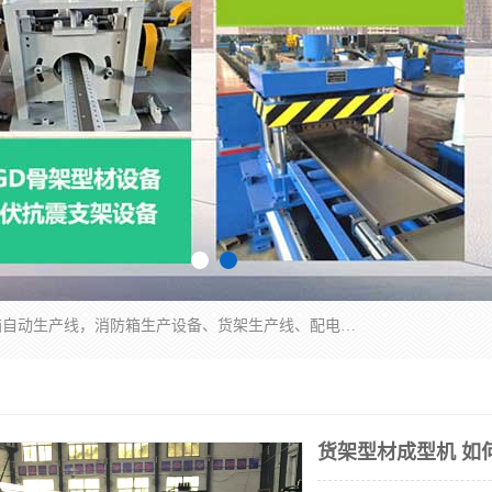
潍坊炜桦冷弯机械制造有限公司一直致力于配电箱自动生产线，消防箱生产设备、货架生产线、配电箱生产线等，是集设备制造、模具加工、技术开发于一体的综合性机械制造高科技民营企业。
货架型材成型机 如