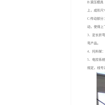
B:滚压模具
上，成形尺
C:传动部
动，使得上
3．定长折
弯产品。
4．托料架
5．电控系
规定，线号