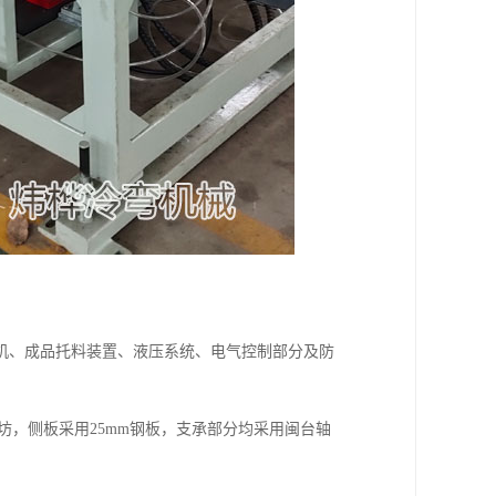
机、成品托料装置、液压系统、电气控制部分及防
牌坊，侧板采用25mm钢板，支承部分均采用闽台轴