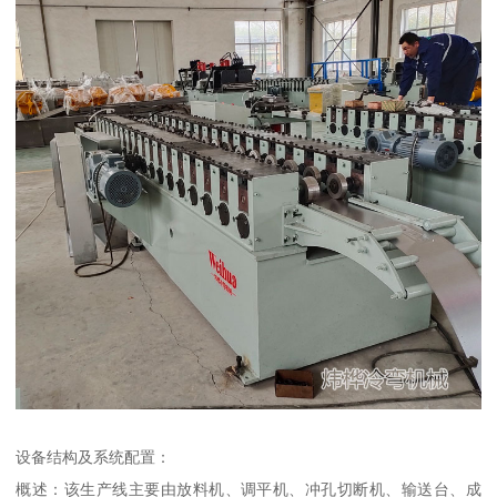
设备结构及系统配置：
概述：该生产线主要由放料机、调平机、冲孔切断机、输送台、成