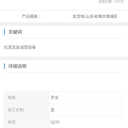
浏览次数：
631
次
产品规格：
发货地:
山东省潍坊潍城区
关键词
抗震支架成型设备
详细说明
规格
齐全
加工定制
是
材质
Q235