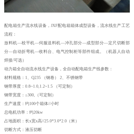
配电箱生产流水线设备，JXF配电箱箱体成型设备，流水线生产工艺
流程：
放料机—校平机—伺服送料机—冲孔部分—成型部分—定尺切断部
分—自动折弯机—收料台、电气控制柜等部件组成。（机器人自动
焊接/可选）
动力箱全自动流水线生产设备，全自动配电箱生产线参数：
材料规格：1、Q235 （钢卷） 2、不锈钢带
钢带厚度：0.8~1.0,1.2~1.5 （可定制）
钢带宽度：≤300,（可定制）
生产速度：约100个箱体//小时
总电机功率：约20kw
占地面积：长x宽x高//25.0*3.0*2.0（米）
切断方式：液压切断