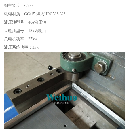
钢带宽度：≤500,
轧辊材质：GCr15 淬火HRC58°-62°
液压油型号：46#液压油
齿轮油型号：18#齿轮油
总电机功率：27kw
液压系统功率：3kw