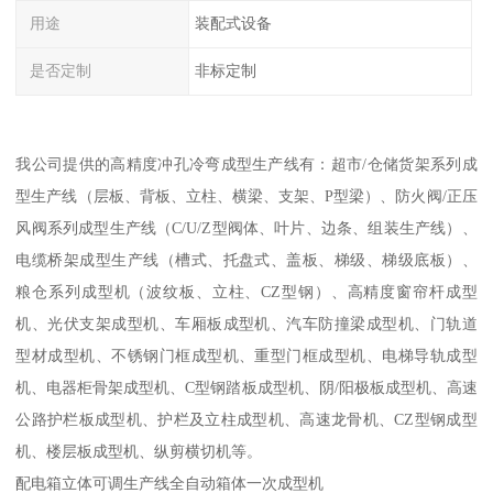
用途
装配式设备
是否定制
非标定制
我公司提供的高精度冲孔冷弯成型生产线有：超市/仓储货架系列成
型生产线（层板、背板、立柱、横梁、支架、P型梁）、防火阀/正压
风阀系列成型生产线（C/U/Z型阀体、叶片、边条、组装生产线）、
电缆桥架成型生产线（槽式、托盘式、盖板、梯级、梯级底板）、
粮仓系列成型机（波纹板、立柱、CZ型钢）、高精度窗帘杆成型
机、光伏支架成型机、车厢板成型机、汽车防撞梁成型机、门轨道
型材成型机、不锈钢门框成型机、重型门框成型机、电梯导轨成型
机、电器柜骨架成型机、C型钢踏板成型机、阴/阳极板成型机、高速
公路护栏板成型机、护栏及立柱成型机、高速龙骨机、CZ型钢成型
机、楼层板成型机、纵剪横切机等。
配电箱立体可调生产线全自动箱体一次成型机