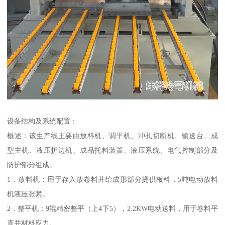
设备结构及系统配置：
概述：该生产线主要由放料机、调平机、冲孔切断机、输送台、成
型主机、液压折边机、成品托料装置、液压系统、电气控制部分及
防护部分组成。
1．放料机：用于存入放卷料并给成形部分提供板料，5吨电动放料
机液压张紧。
2．整平机：9辊精密整平（上4下5），2.2KW电动送料，用于卷料平
直并材料应力。