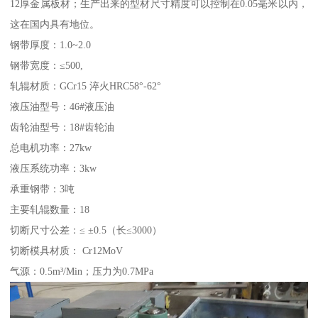
12厚金属板材；生产出来的型材尺寸精度可以控制在0.05毫米以内，
这在国内具有地位。
钢带厚度：1.0~2.0
钢带宽度：≤500,
轧辊材质：GCr15 淬火HRC58°-62°
液压油型号：46#液压油
齿轮油型号：18#齿轮油
总电机功率：27kw
液压系统功率：3kw
承重钢带：3吨
主要轧辊数量：18
切断尺寸公差：≤ ±0.5（长≤3000）
切断模具材质： Cr12MoV
气源：0.5m³/Min；压力为0.7MPa