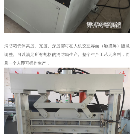
消防箱壳体高度、宽度、深度都可在人机交互界面（触摸屏）随意
调整。可以满足所有规格的消防箱生产。整个生产工艺无废料，而
且一个人即可操作生产，