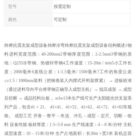
型号
按需定制
颜色
可定制
炜桦抗震支架成型设备炜桦冷弯炜桦抗震支架成型设备结构概述1物
料进料宽度范围：40-200mm2带钢厚度范围：2-2.5mm3带钢的质
地：Q235冷带钢、热镀锌带钢4工作速度：15-20m / min5小工件长
度：2000毫米6直线公差：1-1.5毫米/ 1500毫米7工件的角度公差
≤±1.5 / 1000mm装料（把钢卷装入内撑式开料架撑紧） → 进板校准
（通过进料导向平台将带钢正确导入成型主机）→ 辊压成形 → 成型
后切断 → 成品托料出板 。zclw13本生产线可生产太阳能光伏支架系
列产品，包含41 × 21、 41×41、41×52、41×62、41×72、41×82等规
格。 成型工艺 开卷 – 整平 – 夹送、冲孔 – 成型 – 定尺、切断 – 收
料 设备性能 板材厚度：1.5~3.0 mm 生产线速度：4 – 8 米/分钟 主机
成型速度：10 – 15米/分钟 生产占地面积：长30m ×宽3米 装机总容