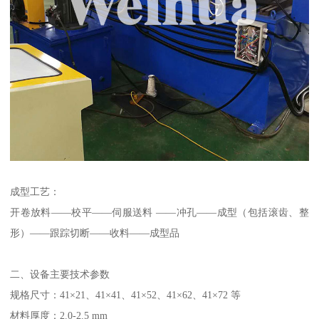
成型工艺：
开卷放料——校平——伺服送料 ——冲孔——成型（包括滚齿、整
形）——跟踪切断——收料——成型品
二、设备主要技术参数
规格尺寸：41×21、41×41、41×52、41×62、41×72 等
材料厚度：2.0-2.5 mm