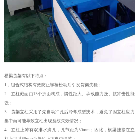
横梁货架有以下特点：
1，组合式结构有效防止螺栓松动后引发货架失稳；
2，立柱截面由13个折面构成，惯性距大、承载能力强、抗冲击性能
强；
3，货架立柱采用了先自动冲孔后冷弯成型技术，避免了因立柱应力
集中而可能导致立柱出现裂纹失效情况；
4，立柱上冲有双排水滴孔，孔节距为50mm；因此，横梁挂接在立
柱上可以50mm为单位上下自由调节；