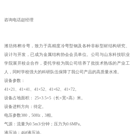
咨询电话赵经理
潍坊炜桦冷弯，致力于高精度冷弯型钢及各种非标型材结构研究、
设计与开发，已成为金属结构协会会员单位。公司与山东科技职业
学院展开校企合作，委托学校为我公司培养了批技术熟练的产业工
人，同时学校强大的科研队伍保障了我公司产品的高质量水准。
设备参数：
41×21、41×41、41×52、41×62、41×72。
设备占地面积： 25×3.5×5（长×宽×高）米。
设备进料方向：待定。
电压参数380，50Hz，3相。
气源：流量为0.5m3/分钟；压力为0.6MPa。
液压油：46#液压油。