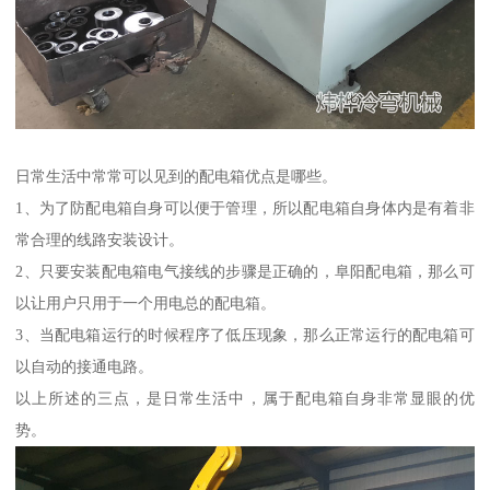
日常生活中常常可以见到的配电箱优点是哪些。
1、为了防配电箱自身可以便于管理，所以配电箱自身体内是有着非
常合理的线路安装设计。
2、只要安装配电箱电气接线的步骤是正确的，阜阳配电箱，那么可
以让用户只用于一个用电总的配电箱。
3、当配电箱运行的时候程序了低压现象，那么正常运行的配电箱可
以自动的接通电路。
以上所述的三点，是日常生活中，属于配电箱自身非常显眼的优
势。