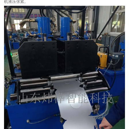
机液压张紧。