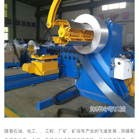
随着石油、化工、、工程、厂矿、矿业等产业的飞速发展，防爆配