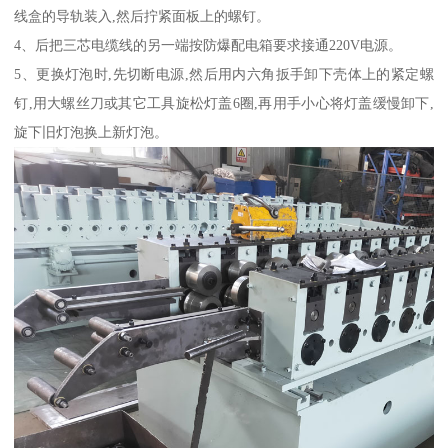
线盒的导轨装入,然后拧紧面板上的螺钉。
4、后把三芯电缆线的另一端按防爆配电箱要求接通220V电源。
5、更换灯泡时,先切断电源,然后用内六角扳手卸下壳体上的紧定螺
钉,用大螺丝刀或其它工具旋松灯盖6圈,再用手小心将灯盖缓慢卸下,
旋下旧灯泡换上新灯泡。