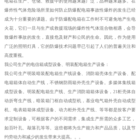
电箱在生产、仓储、救援中的使用越来越广泛，品种越来越多。在
爆炸性气体危险场所里如何防止防爆配电箱事故性爆炸的发生已经
成为十分重要的课题。由于防爆配电箱在工作时不可避免地产生电
火花，它们一旦与生产或救援现场的爆炸性气体混合物相遇，会导
致爆炸事故的发生，直接危及财产和公民的生命。因此，作为使用
广泛的照明灯具，它的防爆技术问题早已引起了人们的普遍关注和
高度重视。
我公司生产的电信箱成型设备、明装配电箱生产设备：
我公司生产明装暗装配电箱生产线设备、消防箱壳体生产设备、配
电箱箱体自动生产线，不锈钢防雨箱外壳生产设备。多媒体集线箱
成型设备。明装配电箱生产线、生产消防箱箱体设备，21柜壳体自
动折弯生产线，暗装箱门框自动成型机，基业电气箱外壳自动成型
机、电表箱箱体成型设备、动力柜外壳生产线、等等都是按客户要
求定制设备，可根据客户的不同需求，集成生产所需的众多工艺，
如百叶孔、敲落孔等等。这些都将为生产能力和产品品质，以及节
约劳动力和减少的发生带来大提高。。。