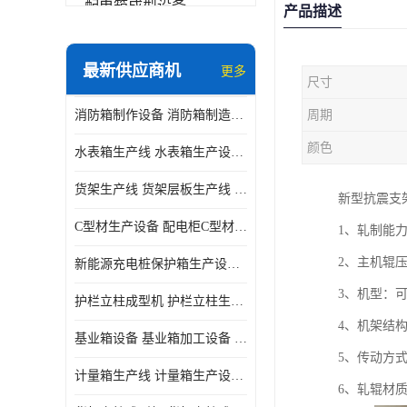
配电箱成型设备
产品描述
其他
最新供应商机
更多
尺寸
消防箱制作设备 消防箱制造需要哪些设备
周期
颜色
水表箱生产线 水表箱生产设备 加工水表箱需要的设备
货架生产线 货架层板生产线 货架立柱生产线
新型抗震支
C型材生产设备 配电柜C型材成型设备 配电柜型材生产线
1、轧制能力板
2、主机辊压
新能源充电桩保护箱生产设备 充电保护箱生产线
3、机型：
护栏立柱成型机 护栏立柱生产设备 护栏立柱生产线
4、机架结
基业箱设备 基业箱加工设备 基业箱制作设备
5、传动方
计量箱生产线 计量箱生产设备 电网计量箱加工设备
6、轧辊材质：