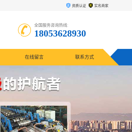
资质认证
实名商家
全国服务咨询热线:
18053628930
在线留言
联系方式