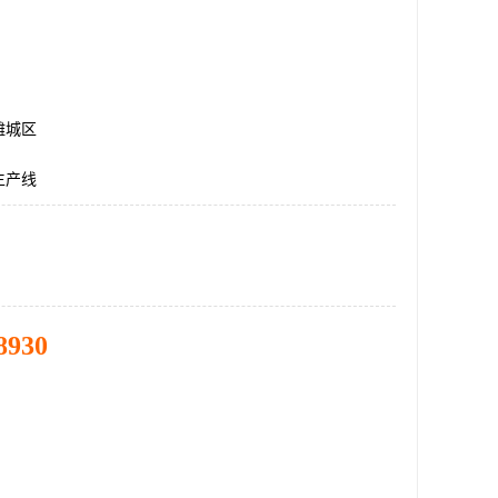
潍城区
生产线
8930