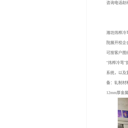
咨询电话赵
潍坊炜桦冷
院展开校企
可按客户图
“炜桦冷弯
系统，以及
备：轧制材
12mm厚