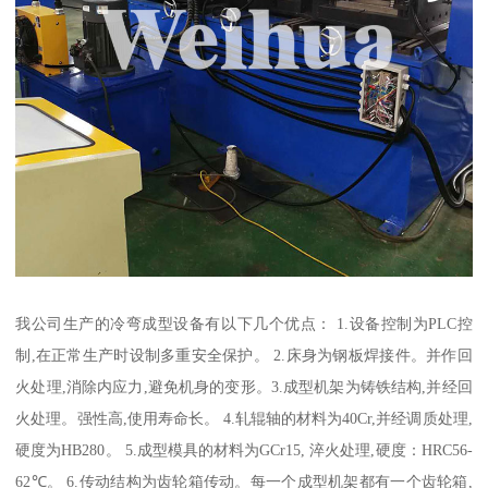
我公司生产的冷弯成型设备有以下几个优点： 1.设备控制为PLC控
制,在正常生产时设制多重安全保护。 2.床身为钢板焊接件。并作回
火处理,消除内应力,避免机身的变形。3.成型机架为铸铁结构,并经回
火处理。强性高,使用寿命长。 4.轧辊轴的材料为40Cr,并经调质处理,
硬度为HB280。 5.成型模具的材料为GCr15, 淬火处理,硬度：HRC56-
62℃。 6.传动结构为齿轮箱传动。每一个成型机架都有一个齿轮箱,