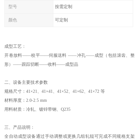
型号
按需定制
颜色
可定制
成型工艺：
开卷放料——校平——伺服送料 ——冲孔——成型（包括滚齿、整
形）——跟踪切断——收料——成型品
二、设备主要技术参数
规格尺寸：41×21、41×41、41×52、41×62、41×72 等
材料厚度：2.0-2.5 mm
用料材质：冷轧、镀锌带钢、Q235
三、产品说明：
全自动成型设备通过手动调整或更换几组轧辊可完成不同规格支架