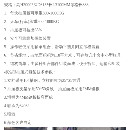
规格；高H2000*深D615*长L3100MM每格长888
1、每块抽屉板可承重800-1000KG
2、天车(行车)承重800-1000KG
3、抽屉板可拉出65%
4、安全可靠附加保险装置
5、操作轻便采用轴承组合，滑动平衡并附立吊模装置
6、节省场地，占地面积积为1.8平方米，可存放几十套中小型模具
7、结构简单，由多种组合部件组装而成，便于拆卸、运输和组装
标准型抽屉式货架技术参数：
1.立柱采用10#槽钢，立柱斜杠为25*25方通
2.抽屉板支架采用50*50角铁，抽屉面板采用2MM钢板
3.滑槽为4MM钢板折弯而成
4.轴承为6403#
5.喷漆
6.颜色客户自定