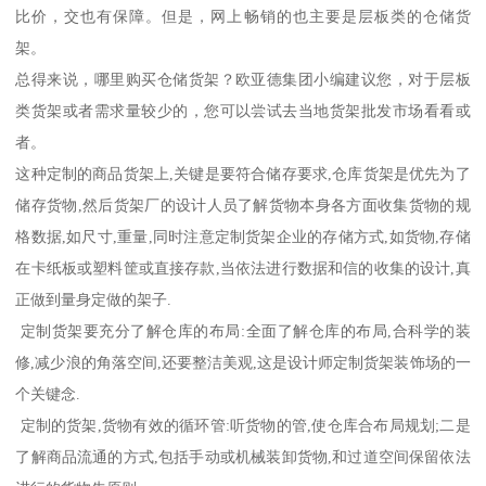
比价，交也有保障。但是，网上畅销的也主要是层板类的仓储货
架。
总得来说，哪里购买仓储货架？欧亚德集团小编建议您，对于层板
类货架或者需求量较少的，您可以尝试去当地货架批发市场看看或
者。
这种定制的商品货架上,关键是要符合储存要求,仓库货架是优先为了
储存货物,然后货架厂的设计人员了解货物本身各方面收集货物的规
格数据,如尺寸,重量,同时注意定制货架企业的存储方式,如货物,存储
在卡纸板或塑料筐或直接存款,当依法进行数据和信的收集的设计,真
正做到量身定做的架子.
定制货架要充分了解仓库的布局:全面了解仓库的布局,合科学的装
修,减少浪的角落空间,还要整洁美观,这是设计师定制货架装饰场的一
个关键念.
定制的货架,货物有效的循环管:听货物的管,使仓库合布局规划;二是
了解商品流通的方式,包括手动或机械装卸货物,和过道空间保留依法