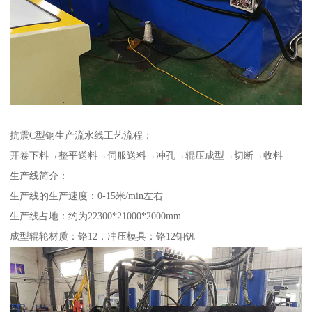
抗震C型钢生产流水线工艺流程：
开卷下料→整平送料→伺服送料→冲孔→辊压成型→切断→收料
生产线简介：
生产线的生产速度：0-15米/min左右
生产线占地：约为22300*21000*2000mm
成型辊轮材质：铬12，冲压模具：铬12钼钒