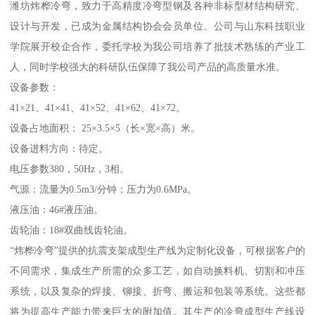
潍坊炜桦冷弯，致力于高精度冷弯型钢及各种非标型材结构研究、
设计与开发，已成为金属结构协会会员单位。公司与山东科技职业
学院展开校企合作，委托学校为我公司培养了批技术熟练的产业工
人，同时学校强大的科研队伍保障了我公司产品的高质量水准。
设备参数：
41×21、41×41、41×52、41×62、41×72。
设备占地面积： 25×3.5×5（长×宽×高）米。
设备进料方向：待定。
电压参数380，50Hz，3相。
气源：流量为0.5m3/分钟；压力为0.6MPa。
液压油：46#液压油。
齿轮油：18#双曲线齿轮油。
“炜桦冷弯”提供的抗震支架成型生产线为定制化设备，可根据客户的
不同需求，集成生产所需的众多工艺，如自动换料机、切割和冲压
系统，以及复杂的焊接、铆接、折弯、搬运和包装等系统。这些都
将为提高生产能力带来巨大的附加值。其生产的冷弯成型生产线设