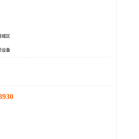
潍城区
型设备
8930