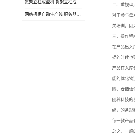
货架立柱成型机 货架立柱成型设备 货架立柱生产设备
二、重视盘
网络机柜自动生产线 服务器机柜生产设备 网络机柜制作设备
对于参与盘
关培训，因
三、操作程
在产品出入
据的时候也
产品在入库
能的优化物
四、仓储信
随着科技的
统，的条形
每一款产品
总之，一般