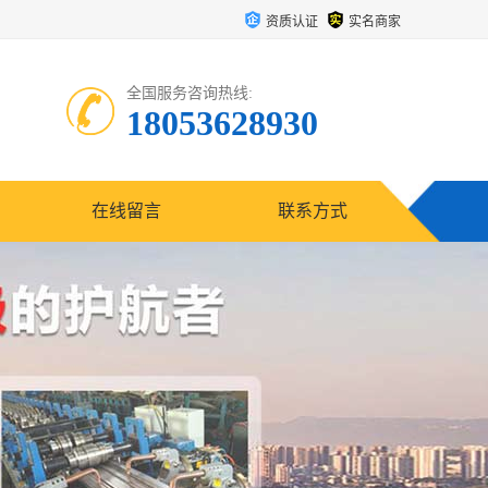
资质认证
实名商家
全国服务咨询热线:
18053628930
在线留言
联系方式