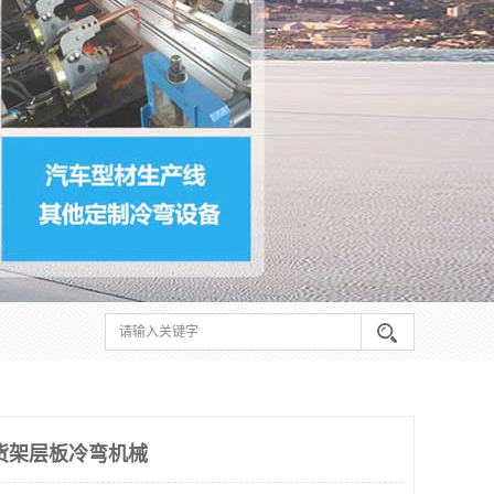
货架层板冷弯机械