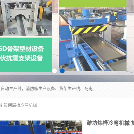
潍坊炜桦冷弯机械制造有限公司一直致力于配电箱自动生产线，消防箱生产设备、货架生产线、配电箱生产线等，是集设备制造、模具加工、技术开发于一体的综合性机械制造高科技民营企业。
械 货架层板冷弯机械
潍坊炜桦冷弯机械 