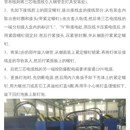
管布线则将三芯电缆线引入钢管至灯具安装处)。
2、先卸下接线腔上的固定螺钉,拔出接线盒的接线部分;从包装盒内
取出密封圈和接头(带紧定螺钉),依次套入电缆;然后将三芯电缆线的
一端分别接入盒内的标识“L”、“N”和接地处,用压线卡压紧电缆后,并
用紧固螺钉固定好,然后拧紧接头,压紧密封圈,并从侧面拧紧紧定螺
钉。
3、将第2步的部件旋入钢管,从侧面装上紧定螺钉锁紧,再将灯体沿接
线盒的导轨装入,然后拧紧面板上的螺钉。
4、后把三芯电缆线的另一端按防爆配电箱要求接通220V电源。
5、更换灯泡时,先切断电源,然后用内六角扳手卸下壳体上的紧定螺
钉,用大螺丝刀或其它工具旋松灯盖6圈,再用手小心将灯盖缓慢卸下,
旋下旧灯泡换上新灯泡。