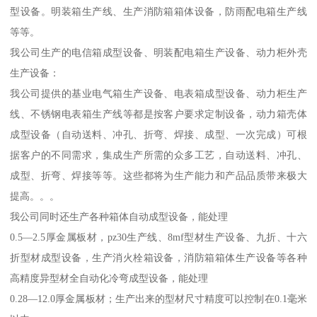
型设备。明装箱生产线、生产消防箱箱体设备，防雨配电箱生产线
等等。
我公司生产的电信箱成型设备、明装配电箱生产设备、动力柜外壳
生产设备：
我公司提供的基业电气箱生产设备、电表箱成型设备、动力柜生产
线、不锈钢电表箱生产线等都是按客户要求定制设备，动力箱壳体
成型设备（自动送料、冲孔、折弯、焊接、成型、一次完成）可根
据客户的不同需求，集成生产所需的众多工艺，自动送料、冲孔、
成型、折弯、焊接等等。这些都将为生产能力和产品品质带来极大
提高。。。
我公司同时还生产各种箱体自动成型设备，能处理
0.5—2.5厚金属板材，pz30生产线、8mf型材生产设备、九折、十六
折型材成型设备，生产消火栓箱设备，消防箱箱体生产设备等各种
高精度异型材全自动化冷弯成型设备，能处理
0.28—12.0厚金属板材；生产出来的型材尺寸精度可以控制在0.1毫米