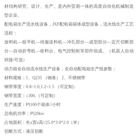
材结构研究、设计、生产。是内外贸易一体的高度自动化机械制造
型企业。
配电箱生产流水线设备，JXF配电箱箱体成型设备，流水线生产工艺
流程：
放料机—校平机—伺服送料机—冲孔部分—成型部分—定尺切断部
分—自动折弯机—收料台、电气控制柜等部件组成。（机器人自动
焊接/可选）
动力箱全自动流水线生产设备，全自动配电箱生产线参数：
材料规格：1、Q235 （钢卷） 2、不锈钢带
钢带厚度：0.8~1.0,1.2~1.5 （可定制）
钢带宽度：≤300,（可定制）
生产速度：约100个箱体//小时
总电机功率：约20kw
占地面积：长x宽x高//25.0*3.0*2.0（米）
切断方式：液压切断