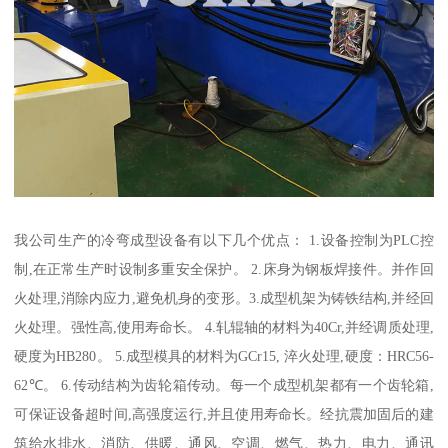
我公司生产的冷弯成型设备有以下几个优点： 1.设备控制为PLC控
制,在正常生产时设制多重安全保护。 2.床身为钢板焊接件。并作回
火处理,消除内应力,避免机身的变形。3.成型机架为铸铁结构,并经回
火处理。强性高,使用寿命长。 4.轧辊轴的材料为40Cr,并经调质处理,
硬度为HB280。 5.成型模具的材料为GCr15, 淬火处理,硬度：HRC56-
62℃。 6.传动结构为齿轮箱传动。每一个成型机架都有一个齿轮箱,
可保证设备超时间,高强度运行,并且使用寿命长。经抗震加固后的建
筑给水排水、消防、供暖、通风、空调、燃气、热力、电力、通讯