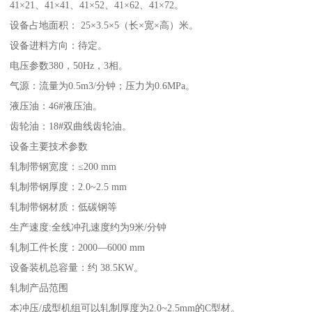
41×21、41×41、41×52、41×62、41×72。
设备占地面积： 25×3.5×5（长×宽×高）米。
设备进料方向：待定。
电压参数380，50Hz，3相。
气源：流量为0.5m3/分钟；压力为0.6MPa。
液压油：46#液压油。
齿轮油：18#双曲线齿轮油。
设备主要技术参数
轧制带钢宽度：≤200 mm
轧制带钢厚度：2.0~2.5 mm
轧制带钢材质：低碳钢等
生产速度:全线冲孔速度约为9米/分钟
轧制工件长度：2000—6000 mm
设备装机总容量：约 38.5KW。
轧制产品范围
本冲压/成型机组可以轧制厚度为2.0~2.5mm的C型材。