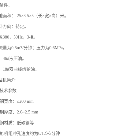
术条件：
占地面积： 25×3.5×5（长×宽×高）米。
组进料方向：待定。
数380，50Hz，3相。
：流量为0.5m3/分钟；压力为0.6MPa。
油：46#液压油。
油：18#双曲线齿轮油。
型机简介:
要技术参数
带钢宽度：≤200 mm
带钢厚度：2.0~2.5 mm
轧制带钢材质：低碳钢等
速度:机组冲孔速度约为6/12米/分钟