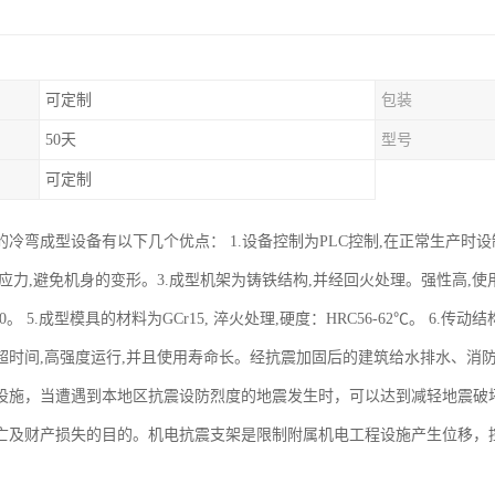
可定制
包装
50天
型号
可定制
的冷弯成型设备有以下几个优点： 1.设备控制为PLC控制,在正常生产时设
应力,避免机身的变形。3.成型机架为铸铁结构,并经回火处理。强性高,使用寿
80。 5.成型模具的材料为GCr15, 淬火处理,硬度：HRC56-62℃。 
超时间,高强度运行,并且使用寿命长。经抗震加固后的建筑给水排水、消
设施，当遭遇到本地区抗震设防烈度的地震发生时，可以达到减轻地震破
亡及财产损失的目的。机电抗震支架是限制附属机电工程设施产生位移，