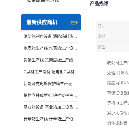
配电箱成型设备
产品描述
其他
最新供应商机
更多
尺寸
消防箱制作设备 消防箱制造需要哪些设备
周期
颜色
水表箱生产线 水表箱生产设备 加工水表箱需要的设备
货架生产线 货架层板生产线 货架立柱生产线
我公司生产
C型材生产设备 配电柜C型材成型设备 配电柜型材生产线
处理,消除内
硬度为HB2
新能源充电桩保护箱生产设备 充电保护箱生产线
可保证设备
护栏立柱成型机 护栏立柱生产设备 护栏立柱生产线
等机电工程
基业箱设备 基业箱加工设备 基业箱制作设备
减少人员伤
计量箱生产线 计量箱生产设备 电网计量箱加工设备
组件或装置