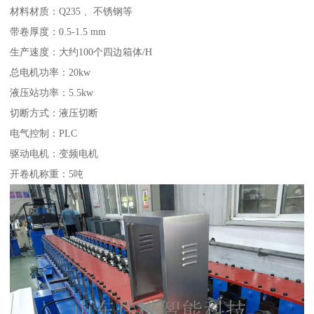
材料材质：Q235 、不锈钢等
带卷厚度：0.5-1.5 mm
生产速度：大约100个四边箱体/H
总电机功率：20kw
液压站功率：5.5kw
切断方式：液压切断
电气控制：PLC
驱动电机：变频电机
开卷机称重：5吨