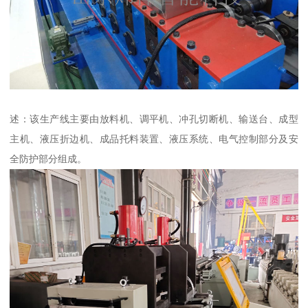
述：该生产线主要由放料机、调平机、冲孔切断机、输送台、成型
主机、液压折边机、成品托料装置、液压系统、电气控制部分及安
全防护部分组成。