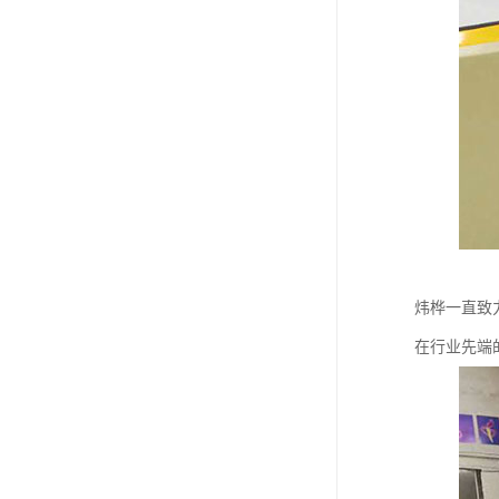
炜桦一直致
在行业先端