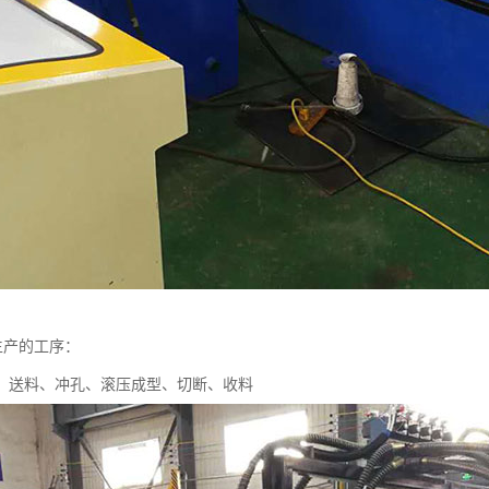
生产的工序：
、送料、冲孔、滚压成型、切断、收料