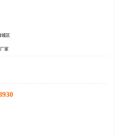
潍城区
线厂家
8930