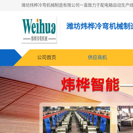
潍坊炜桦冷弯机械制
公司首页
供应商机