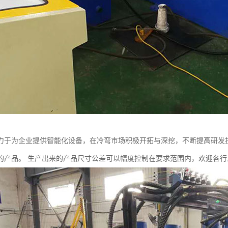
力于为企业提供智能化设备，在冷弯市场积极开拓与深挖，不断提高研发
的产品。 生产出来的产品尺寸公差可以幅度控制在要求范围内，欢迎各行