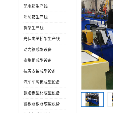
配电箱生产线
消防箱生产线
货架生产线
光伏电缆桥架生产线
动力箱成型设备
密集柜成型设备
抗震支架成型设备
汽车车厢板成型设备
钢踏板型材成型设备
钢板仓粮仓成型设备