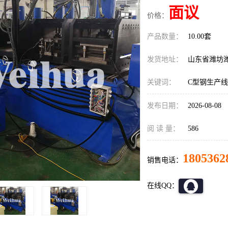
面议
价格：
产品数量：
10.00套
发货地址：
山东省潍坊
关键词：
C型钢生产
发布日期：
2026-08-08
阅 读 量：
586
1805362
销售电话：
在线QQ：