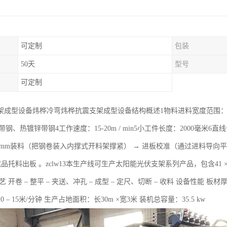
可定制
包装
50天
型号
可定制
成型设备炜桦冷弯炜桦抗震支架成型设备结构概述1物料进料宽度范围：40-2
带钢、热镀锌带钢4工作速度：15-20m / min5小工件长度：2000毫米6直线
/ 1000mm装料（把钢卷装入内撑式开料架撑紧） → 进板校准（通过进料导
品托料出板 。zclw13本生产线可生产太阳能光伏支架系列产品，包含41 × 21、 4
 开卷 – 整平 – 夹送、冲孔 – 成型 – 定尺、切断 – 收料 设备性能 板材厚度：
 – 15米/分钟 生产占地面积：长30m ×宽3米 装机总容量：35.5 kw