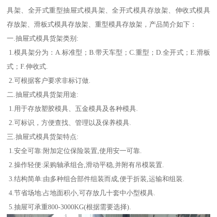
具架、全开式重型抽屉式模具架、全开式模具存放架、伸收式模具
存放架、滑板式模具存放架、重型模具存放架，产品简介如下：
一.抽屉式模具货架类别:
1.模具架分为：A.标准型；B.带天车型；C.重型；D.全开式；E.滑板
式；F.伸收式.
2.可根据客户要求非标订做.
二.抽屉式模具货架用途:
1.用于存放塑胶模具、五金模具及各种模具.
2.可标识，方便查找、管理以及保养模具.
三.抽屉式模具货架特点:
1.安全可靠:附加定位保险装置,使用安一可靠.
2.操作轻便:采购轴承组合,滑动平稳,并附有吊模装置.
3.结构简单:由多种组合部件组装而成,便于折装,运输和组装.
4.节省场地:占地面积小,可存放几十套中小型模具.
5.抽屉可承重800-3000KG(根据需要选择).