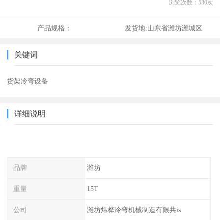
浏览次数：
530
次
产品规格：
发货地:
山东省潍坊潍城区
关键词
货架冷弯设备
详细说明
品牌
潍坊
重量
15T
公司
潍坊炜桦冷弯机械制造有限共is