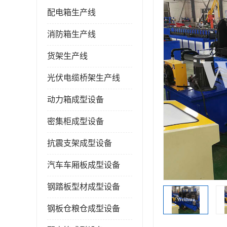
配电箱生产线
消防箱生产线
货架生产线
光伏电缆桥架生产线
动力箱成型设备
密集柜成型设备
抗震支架成型设备
汽车车厢板成型设备
钢踏板型材成型设备
钢板仓粮仓成型设备