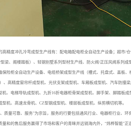
的高精度冲孔冷弯成型生产线有：配电箱配电柜全自动生产设备；超市/
P型梁、阁楼踏板）、轻钢别墅系列型材生产线、防火阀/正压风阀系列成型
箱保险柜全自动生产设备、电缆桥架成型生产线（槽式、托盘式、盖板、
钢）、高精度窗帘杆成型机、光伏支架成型机、车厢板成型机、汽车防撞
型机、电梯导轨成型机、九折16折电器柜骨架成型机、脚手架、脚踏板成
成型机、高速龙骨机、CZ型钢成型机、楼层板成型机、纵剪横切机等。
术、质量可靠、服务”为宗旨，服务的行要包括通风行业、电器柜行业、环
质量和的售后服务赢得了市场和客户的青睐并远销海内外，“炜桦智能”正