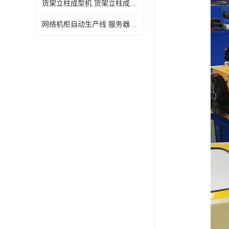
货架立柱成型机 货架立柱成型设备 货架立柱生产设备
网络机柜自动生产线 服务器机柜生产设备 网络机柜制作设备