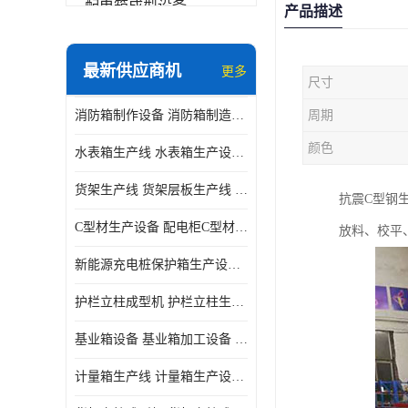
配电箱成型设备
产品描述
其他
最新供应商机
更多
尺寸
消防箱制作设备 消防箱制造需要哪些设备
周期
颜色
水表箱生产线 水表箱生产设备 加工水表箱需要的设备
货架生产线 货架层板生产线 货架立柱生产线
抗震C型钢
C型材生产设备 配电柜C型材成型设备 配电柜型材生产线
放料、校平
新能源充电桩保护箱生产设备 充电保护箱生产线
护栏立柱成型机 护栏立柱生产设备 护栏立柱生产线
基业箱设备 基业箱加工设备 基业箱制作设备
计量箱生产线 计量箱生产设备 电网计量箱加工设备