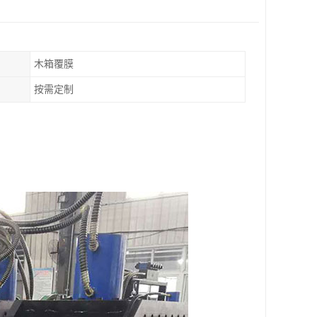
木箱覆膜
按需定制