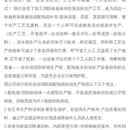
式！ 我们改变了加工消防箱箱体传统落后的生产工艺，改为四边一
块板料加底板组成配电箱外壳-箱体深度、高度、宽度都可调整。整
个生产工艺无废料，而且一个人即可完成整条流水线操作生产。
（生产工艺：开卷校平--自动送料--液压冲孔--折弯成型--折框出
料），流水线生产出来的壳体尺寸标准，样式规范。同时新工艺生
产的箱体可减少了多道焊接和打磨，即节省了人工,又提高了生产效
率,又节省了耗材。一台设备可以代替十个工人的工作量。炜桦智能
装备——全自动消防箱箱生产线，配电箱全自动生产设备助你的企
业发展驶入快车道，为提升企业实力保驾护航。
我公司设计的全自动消防箱配电箱自动生产线有以下几个优点：
1.配电箱/消防箱框体一次成型生产线，可直接把箱体对折成口字型
框体。控制系统为PLC智能控制系统。
2.在正常生产时设制多重安全保护，在提高生产效率,产品质量的同
时，减少产品废品率的出现及保障操作人员的人身安全。
3.床身为框架式蜂巢结构，内部厚壁方管+外部钢板焊接件。并作回