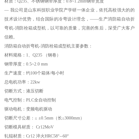
材质：Q235、不锈钢钢带厚度：0.8~1.2mm钢带宽度
— 我公司是山东科技职业学院产学研一体企业，依托高校强大的的
技术设计优势，结合国际的冷弯设计理念，——生产消防箱自动折
弯机-消防栓箱成型机，以可靠的质量，完善的售后，深受广大客户
信赖。
消防箱自动折弯机-消防栓箱成型机主要参数：
材料规格：1、Q235 （钢卷）
钢带厚度：0.5~2.0 mm
生产速度：约100个箱体/每小时
总电机功率：22kw
切断方式：液压切断
电气控制：PLC全自动控制
驱动电机：变频电机驱动
切断尺寸公差：≤ ±0.5mm（长≤3000mm）
切断模具材质： Cr12MoV
轧辊材质：Cr12 淬火HRC58°--60°