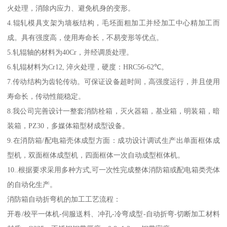
火处理，消除内应力、避免机身的变形。
4.辊轧模具支架为墙板结构，毛坯面粗加工并经加工中心精加工而
成。具有强度高，使用寿命长，不易变形等优点。
5.轧辊轴的材料为40Cr，并经调质处理。
6.轧辊材料为Cr12, 淬火处理，硬度：HRC56-62℃。
7.传动结构为齿轮传动。可保证设备超时间，高强度运行，并且使用
寿命长，传动性能稳定。
8.我公司完善设计一整套消防栓箱，灭火器箱，基业箱，明装箱，暗
装箱，PZ30，多媒体箱型材成型设备。
9.在消防箱/配电箱壳体成型方面：成功设计调试生产出单面框体成
型机，双面框体成型机，四面框体一次自动成型框体机。
10..根据要求采用多种方式,可一次性完成整体消防箱或配电箱类壳体
的自动化生产。
消防箱自动折弯机的加工工艺流程：
开卷/校平一体机-伺服送料、冲孔-冷弯成型-自动折弯-切断加工材料