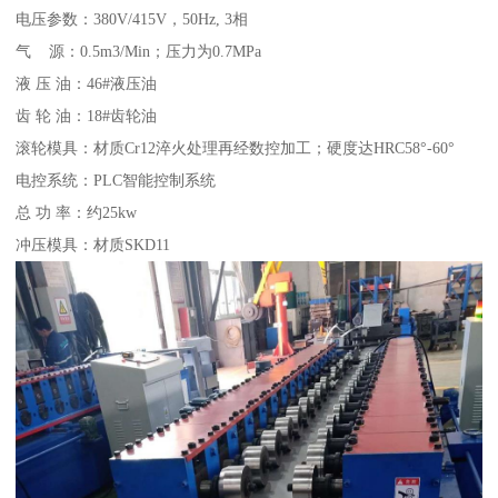
电压参数：380V/415V，50Hz, 3相
气 源：0.5m3/Min；压力为0.7MPa
液 压 油：46#液压油
齿 轮 油：18#齿轮油
滚轮模具：材质Cr12淬火处理再经数控加工；硬度达HRC58°-60°
电控系统：PLC智能控制系统
总 功 率：约25kw
冲压模具：材质SKD11