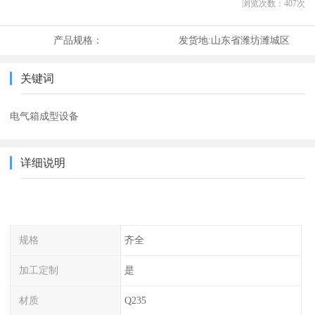
浏览次数：
407
次
产品规格：
发货地:
山东省潍坊潍城区
关键词
电气箱成型设备
详细说明
规格
齐全
加工定制
是
材质
Q235