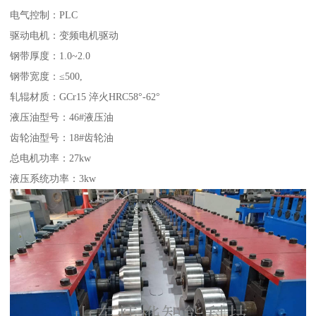
电气控制：PLC
驱动电机：变频电机驱动
钢带厚度：1.0~2.0
钢带宽度：≤500,
轧辊材质：GCr15 淬火HRC58°-62°
液压油型号：46#液压油
齿轮油型号：18#齿轮油
总电机功率：27kw
液压系统功率：3kw