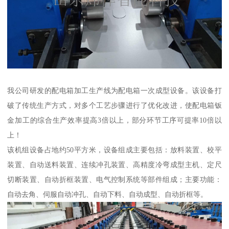
我公司研发的配电箱加工生产线为配电箱一次成型设备。该设备打
破了传统生产方式，对多个工艺步骤进行了优化改进，使配电箱钣
金加工的综合生产效率提高3倍以上，部分环节工序可提率10倍以
上！
该机组设备占地约50平方米，设备组成主要包括：放料装置、校平
装置、自动送料装置、连续冲孔装置、高精度冷弯成型主机、定尺
切断装置、自动折框装置、电气控制系统等部件组成；主要功能：
自动去角、伺服自动冲孔、自动下料、自动成型、自动折框等。