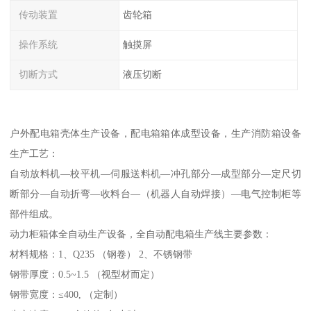
传动装置
齿轮箱
操作系统
触摸屏
切断方式
液压切断
户外配电箱壳体生产设备，配电箱箱体成型设备，生产消防箱设备
生产工艺：
自动放料机—校平机—伺服送料机—冲孔部分—成型部分—定尺切
断部分—自动折弯—收料台—（机器人自动焊接）—电气控制柜等
部件组成。
动力柜箱体全自动生产设备，全自动配电箱生产线主要参数：
材料规格：1、Q235 （钢卷） 2、不锈钢带
钢带厚度：0.5~1.5 （视型材而定）
钢带宽度：≤400, （定制）