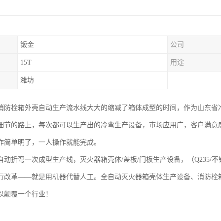
钣金
公司
15T
用途
潍坊
消防栓箱外壳自动生产流水线大大的缩减了箱体成型的时间，作为山东省
细节的路上，每次都可以生产出的冷弯生产设备，市场应用广，客户满意
作简单明了，一人操作就能完成。
自动折弯一次成型生产线，灭火器箱壳体/盖板/门板生产设备，（Q235/
行改革——就是用机器代替人工。全自动灭火器箱壳体生产设备、消防栓
以颠覆一个行业！