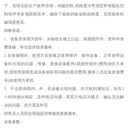
下，实现实际生产效率倍增；伺服控制.高精度冷弯成型和智能化控
制程序等多项国家技术，确保了箱体的钣金制造精度，实现箱体机
械强度更高。
炜桦承诺：
1、设备质保期为壹年，从验收合格之日起，除易损件外，壹年内免
费保修，终生提供技术服务。
2.在保修期内，使用方应按规定保养维护、操作设备， 正常使用设
备时出现的问题，维修、更换设备配件(易损件除外)费用由供方承
担;因使用原因造成设备损坏等问题的善后费用(服务人员往返差旅费
等)由使用方承担。
3、不论质保期内、外，若设备出现问题，供方收到通知后，应在2
小时内做出响应，及时电话沟通，若双方电话沟通后，确认无法解
决的问题，供方需及时安
排售后人员到达现场提供维修或更换服务。
设备参数：