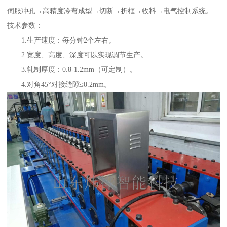
伺服冲孔→高精度冷弯成型→切断→折框→收料→电气控制系统。
技术参数：
1.生产速度：每分钟2个左右。
2.宽度、高度、深度可以实现调节生产。
3.轧制厚度：0.8-1.2mm（可定制）。
4.对角45°对接缝隙≤0.2mm。