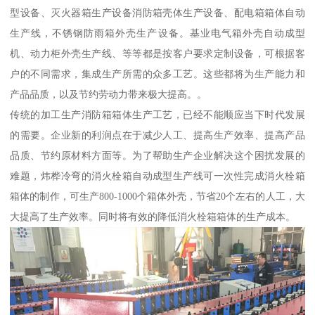
型设备、灭火器箱生产设备消防箱壳体生产设备、配电箱箱体自动
生产线，不锈钢防雨箱外壳生产设备。基业电气箱外壳自动成型
机、动力柜外壳生产线、等等都是按客户要求定制设备，可根据客
户的不同需求，集成生产所需的众多工艺。这些都将为生产能力和
产品品质，以及节约劳动力带来极大提高。。
传统的加工生产消防箱箱体生产工艺，已经不能顺应当下时代发展
的需要。企业新的利润点在于减少人工、提高生产效率、提高产品
品质、节约原材料方面等。为了帮助生产企业解决这个困扰发展的
难题，炜桦冷弯的消火栓箱自动成型生产线可一次性完成消火栓箱
箱体的制作，可生产800-1000个箱体外壳，节省20个左右的人工，大
大提高了生产效率。同时将有效的降低消火栓箱箱体的生产成本。