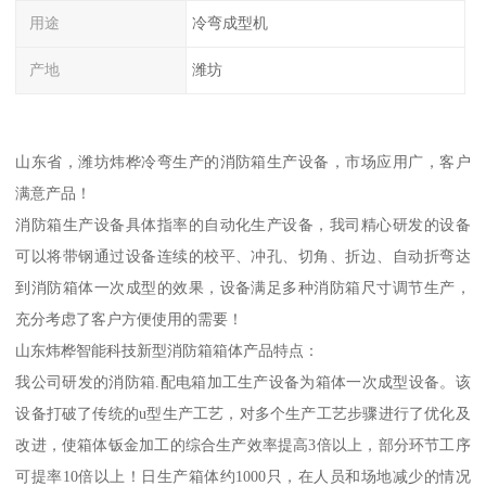
用途
冷弯成型机
产地
潍坊
山东省，潍坊炜桦冷弯生产的消防箱生产设备，市场应用广，客户
满意产品！
消防箱生产设备具体指率的自动化生产设备，我司精心研发的设备
可以将带钢通过设备连续的校平、冲孔、切角、折边、自动折弯达
到消防箱体一次成型的效果，设备满足多种消防箱尺寸调节生产，
充分考虑了客户方便使用的需要！
山东炜桦智能科技新型消防箱箱体产品特点：
我公司研发的消防箱.配电箱加工生产设备为箱体一次成型设备。该
设备打破了传统的u型生产工艺，对多个生产工艺步骤进行了优化及
改进，使箱体钣金加工的综合生产效率提高3倍以上，部分环节工序
可提率10倍以上！日生产箱体约1000只，在人员和场地减少的情况