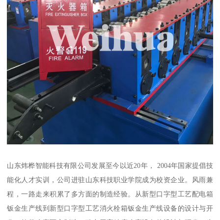
山东炜桦智能科技有限公司发展至今以近20年， 2004年国家提倡技
能化人才实训，公司进驻山东科技职业学院成为校资企业。风雨兼
程，一路走来积累了多方面的制造经验。从新型口字型工艺配电箱
钣金生产线到新型口字型工艺消火栓箱钣金生产线设备的设计与开