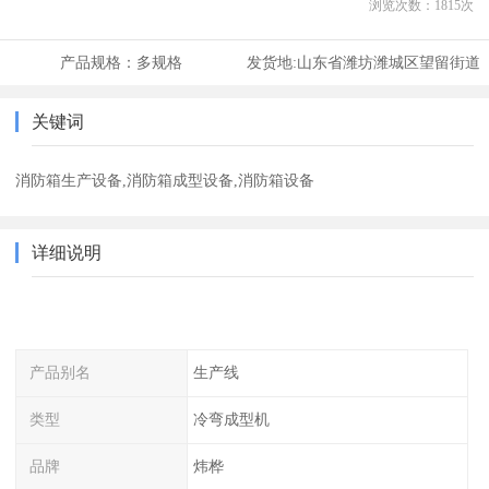
浏览次数：
1815
次
产品规格：
多规格
发货地:
山东省潍坊潍城区望留街道
关键词
消防箱生产设备,消防箱成型设备,消防箱设备
详细说明
产品别名
生产线
类型
冷弯成型机
品牌
炜桦